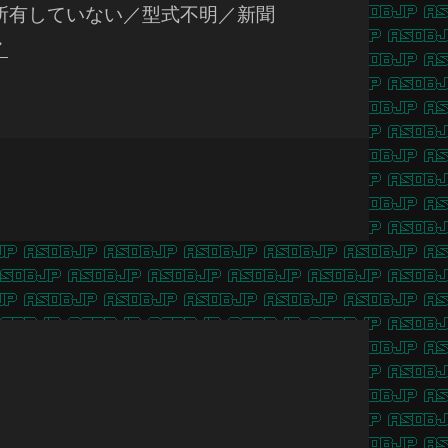
は所有していない／型式不明／新聞
細
川
護
熙