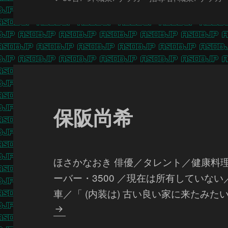
グ
保阪尚希
ほさかなおき 俳優／タレント／健康料
ーバー・3500 ／現在は所有していない
車／「 (内装は) 古い良い家に来たみた