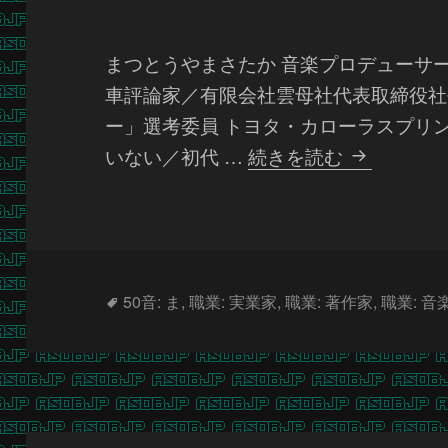
まつとうやまさたか 音楽プロデューサ
車評論家／有限会社雲母社代表取締役社
ー」選考委員 トヨタ・カローラスプリンタ
松
いない／初代 …
続きを読む
任
谷
正
隆
タ
50音: ま
,
職業: 実業家
,
職業: 著作家
,
職業: 
グ