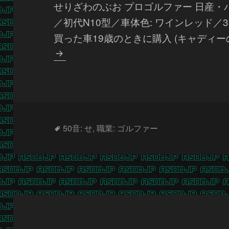
せりざわのぶお プロゴルファー 日産・
／初代N10型／車体色: ワインレッド
買った車19歳のときに購入 (キャディ
芹
澤
信
雄
タ
50音: せ
,
職業: ゴルファー
グ