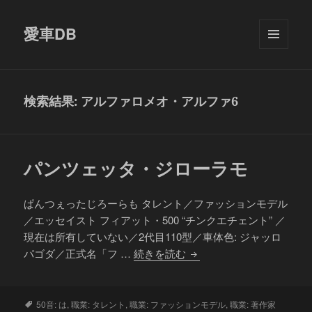
愛車DB
メニュ
ーとウ
ィジェ
ット
検索結果: アルファロメオ・アルファ6
パンツェッタ・ジローラモ
ぱんつぇったじろーらも タレント／ファッションモデル
／エッセイスト フィアット・500 “チンクエチェント” ／
現在は所有していない／2代目110型／車体色: ジャッロ
パ
パゴダ／正式名「フ …
続きを読む
ン
ツ
ェ
タ
50音: は
,
職業: タレント
,
職業: ファッションモデル
,
職業: 著作家