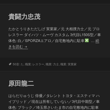
グ
貴闘力忠茂
たかとうりきただしげ 実業家／元 大相撲力士／元 プロ
レスラー ダイハツ・ムーヴ カスタム 3代目L150S型／車
体色: 白／SPORZAエアロ／自宅敷地内に駐車
…
続
貴
きを読む
闘
力
忠
タ
50音: た
,
職業: レスラー
,
職業: 力士
,
職業: 実業家
グ
茂
原田龍二
はらだりゅうじ 俳優／タレント トヨタ・エスティマ ハ
イブリッド ／現在は所有していない／3代目中期型／車
体色: ブラック／埼玉県さいたま市の自宅敷地内に駐車