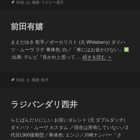
太
タ
50音: ほ
,
職業: ラグビー選手
グ
前田有嬉
まえだゆき 歌手／ボーカリスト (元 Whiteberry) ダイハ
ツ・ムーヴ ラテ 車体色: 白／「車にはお金かけない」
前
出典: テレビ『良かれと思って …
続きを読む
田
有
嬉
タ
50音: ま
,
職業: 歌手
グ
ラジバンダリ西井
らじばんだりにしい お笑いタレント (元 ダブルダッチ)
ダイハツ・ムーヴ カスタム ／現在は所有していない／2
代目L900後期型／車体色: エンジ／川崎ナンバー「さ