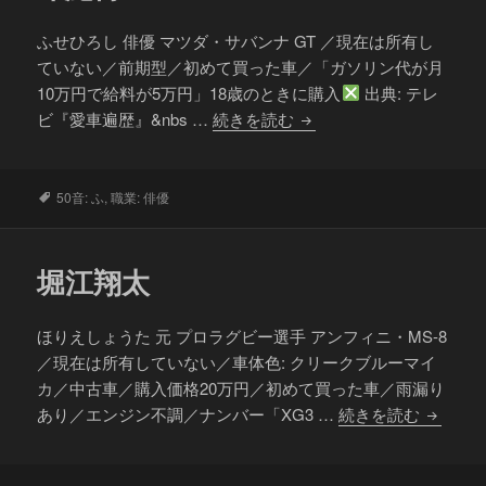
ふせひろし 俳優 マツダ・サバンナ GT ／現在は所有し
ていない／前期型／初めて買った車／「ガソリン代が月
10万円で給料が5万円」18歳のときに購入
出典: テレ
布
ビ『愛車遍歴』&nbs …
続きを読む
施
博
タ
50音: ふ
,
職業: 俳優
グ
堀江翔太
ほりえしょうた 元 プロラグビー選手 アンフィニ・MS-8
／現在は所有していない／車体色: クリークブルーマイ
カ／中古車／購入価格20万円／初めて買った車／雨漏り
堀
あり／エンジン不調／ナンバー「XG3 …
続きを読む
江
翔