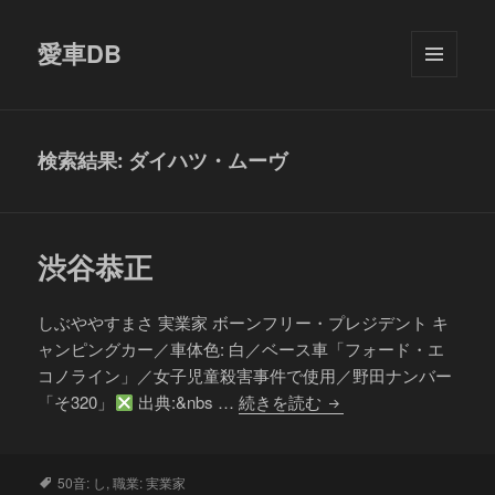
愛車DB
メニュ
ーとウ
ィジェ
ット
検索結果: ダイハツ・ムーヴ
渋谷恭正
しぶややすまさ 実業家 ボーンフリー・プレジデント キ
ャンピングカー／車体色: 白／ベース車「フォード・エ
コノライン」／女子児童殺害事件で使用／野田ナンバー
渋
「そ320」
出典:&nbs …
続きを読む
谷
恭
正
タ
50音: し
,
職業: 実業家