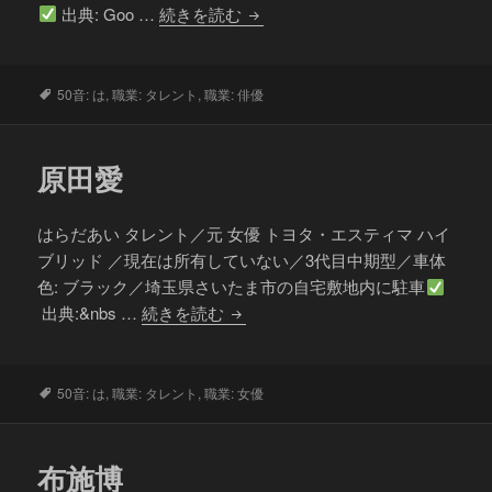
原
出典: Goo …
続きを読む
田
龍
二
タ
50音: は
,
職業: タレント
,
職業: 俳優
グ
原田愛
はらだあい タレント／元 女優 トヨタ・エスティマ ハイ
ブリッド ／現在は所有していない／3代目中期型／車体
色: ブラック／埼玉県さいたま市の自宅敷地内に駐車
原
出典:&nbs …
続きを読む
田
愛
タ
50音: は
,
職業: タレント
,
職業: 女優
グ
布施博