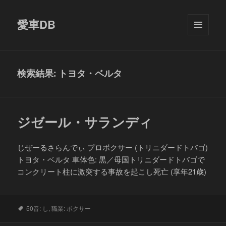
愛車DB
メニュ
ーとウ
ィジェ
ット
検索結果: トヨタ・ベルタ
ジゼール・サランディ
じぜーるさらんでぃ プロボクサー (トリニダードトバゴ)
トヨタ・ベルタ 車体色: 黒／母国トリニダードトバゴで
コンクリート柱に激突する事故を起こし死亡 (享年21歳)
タ
50音: し
,
職業: ボクサー
グ