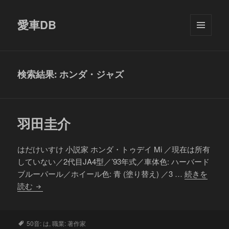
愛車DB
メニュ
ーとウ
ィジェ
ット
検索結果: ホンダ・ジャズ
羽田圭介
はだけいすけ 小説家 ホンダ・トゥデイ Mi ／現在は所有
していない／2代目JA4型／’93年式／車体色: ハーバード
ブルーパール／ホイール色: 青 (塗り替え) ／3 …
続きを
羽
読む
田
圭
介
タ
50音: は
,
職業: 著作家