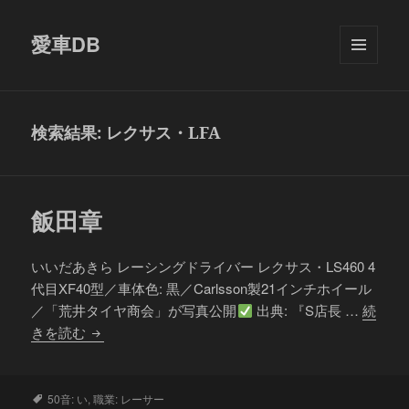
愛車DB
メニュ
ーとウ
ィジェ
ット
検索結果: レクサス・LFA
飯田章
いいだあきら レーシングドライバー レクサス・LS460 4
代目XF40型／車体色: 黒／Carlsson製21インチホイール
／「荒井タイヤ商会」が写真公開
出典: 『S店長 …
続
飯
きを読む
田
章
タ
50音: い
,
職業: レーサー