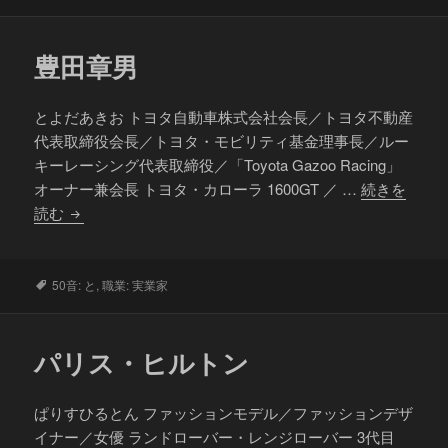
グ
豊田章男
とよだあきお トヨタ自動車株式会社会長／トヨタ不動産
代表取締役会長／トヨタ・モビリティ基金理事長／ルー
キーレーシング代表取締役／「Toyota Gazoo Racing」
オーナー兼会長 トヨタ・カローラ 1600GT ／ …
続きを
豊
読む
田
章
男
タ
50音: と
,
職業: 実業家
グ
パリス・ヒルトン
ぱりすひるとん ファッションモデル／ファッションデザ
イナー／女優 ランドローバー・レンジローバー 3代目