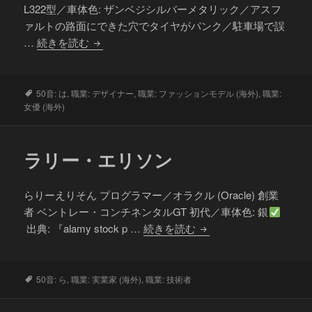
L322型／車体色: ザンベジシルバーメタリック／アスフ
ァルトの路面にできた穴でタイヤがパンク／駐車場で誤
パ
…
続きを読む
リ
ス・
ヒ
タ
50音: は
,
職業: デザイナー
,
職業: ファッションモデル (海外)
,
職業:
グ
女優 (海外)
ル
ト
ン
ラリー・エリソン
らりーえりそん プログラマー／オラクル (Oracle) 創業
者 ベントレー・コンチネンタルGT 初代／車体色: 銀
ラ
出典: 『alamy stock p …
続きを読む
リ
ー・
エ
タ
50音: ら
,
職業: 実業家 (海外)
,
職業: 技術者
グ
リ
ソ