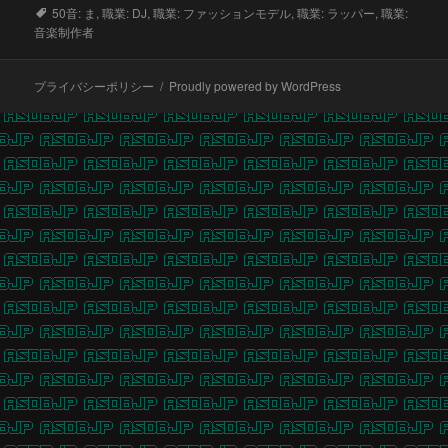
ン
タ
50音: ま
,
職業: DJ
,
職業: ファッションモデル
,
職業: ラッパー
,
職業:
グ
音楽制作者
サ
ー
プライバシーポリシー
Proudly powered by WordPress