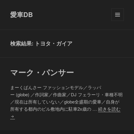
愛車DB
メニュ
ーとウ
ィジェ
ット
検索結果: トヨタ・ガイア
マーク・パンサー
まーくぱんさー ファッションモデル／ラッパ
ー (globe) ／作詞家／作曲家／DJ フェラーリ・車種不明
／現在は所有していない／globe全盛期の愛車／自身が
マ
所有する都内のビル敷地内に駐車2x歳の …
続きを読む
ー
ク・
パ