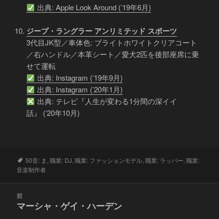
出典: Apple Look Around (’19年6月)
ジープ・ラングラー アンリミテッド スポーツ
3代目JK型／車体色: ブライトホワイトクリアコート
／右ハンドル／本革シート／愛犬2匹を後部座席に乗
せて運転
出典: Instagram (’19年9月)
出典: Instagram (’20年1月)
出典: テレビ『人生が変わる1分間の深イイ
話』 (’20年10月)
タ
50音: ま
,
職業: DJ
,
職業: ファッションモデル
,
職業: ラッパー
,
職業:
グ
音楽制作者
投
前
稿
マーシャ・ゲイ・ハーデン
前
ナ
の