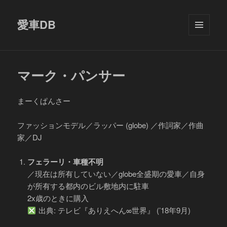
愛車DB
メニュ
ーとウ
ィジェ
ット
マーク・パンサー
まーくぱんさー
ファッションモデル／ラッパー (globe) ／作詞家／作曲
家／DJ
フェラーリ・車種不明
／現在は所有していない／globe全盛期の愛車／自身
が所有する都内のビル敷地内に駐車
2x歳のときに購入
出典: テレビ『ありえへん∞世界』 (’18年9月)