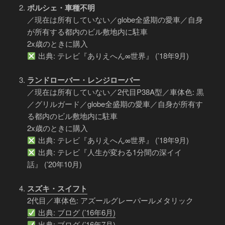
ポルシェ・車種不明
／現在は所有していない／globe全盛期の愛車／自身
が所有する都内のビル敷地内に駐車
2x歳のときに購入
出典: テレビ『ありえへん∞世界』 (’18年9月)
ランドローバー・レンジローバー
／現在は所有していない／2代目P38A型／車体色: 黒
／グリルガード／globe全盛期の愛車／自身が所有す
る都内のビル敷地内に駐車
2x歳のときに購入
出典: テレビ『ありえへん∞世界』 (’18年9月)
出典: テレビ『人生が変わる1分間の深イイ
話』 (’20年10月)
スズキ・スイフト
2代目／車体色: アズールグレーパールメタリック
出典: ブログ (’16年6月)
出典: ブログ (’16年7月)