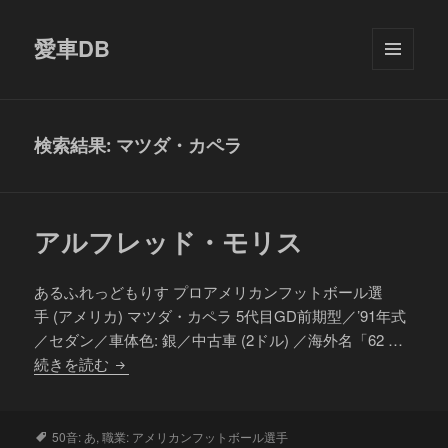
愛車DB
メニュ
ーとウ
ィジェ
ット
検索結果: マツダ・カペラ
アルフレッド・モリス
あるふれっどもりす プロアメリカンフットボール選
手 (アメリカ) マツダ・カペラ 5代目GD前期型／’91年式
／セダン／車体色: 銀／中古車 (2ドル) ／海外名「62 …
ア
続きを読む
ル
フ
レ
タ
50音: あ
,
職業: アメリカンフットボール選手