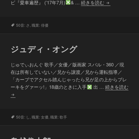
笹
ビ『愛車遍歴』 (’17年7月)
& …
続きを読む
野
高
史
タ
50音: さ
,
職業: 俳優
グ
ジュディ・オング
じゅでぃおんぐ 歌手／女優／版画家 スバル・360 ／現
在は所有していない／兄から譲渡／兄から運転指導／
「カーブでアクセル踏んじゃったら兄が足の上からブレ
ーキをグァーッ!」18歳のときに入手
出 …
続きを読む
ジ
ュ
デ
ィ・
タ
50音: し
,
職業: 女優
,
職業: 歌手
グ
オ
ン
グ