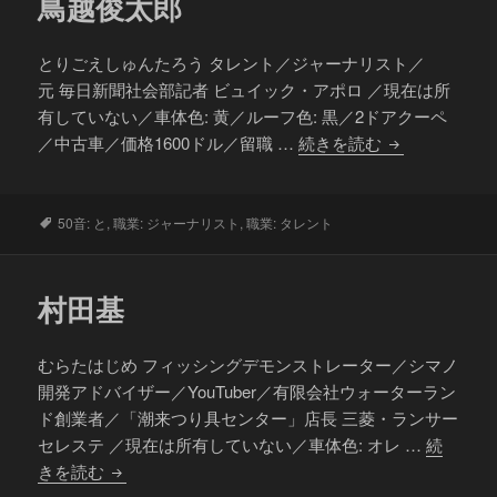
鳥越俊太郎
とりごえしゅんたろう タレント／ジャーナリスト／
元 毎日新聞社会部記者 ビュイック・アポロ ／現在は所
有していない／車体色: 黄／ルーフ色: 黒／2ドアクーペ
鳥
／中古車／価格1600ドル／留職 …
続きを読む
越
俊
太
タ
50音: と
,
職業: ジャーナリスト
,
職業: タレント
グ
郎
村田基
むらたはじめ フィッシングデモンストレーター／シマノ
開発アドバイザー／YouTuber／有限会社ウォーターラン
ド創業者／「潮来つり具センター」店長 三菱・ランサー
セレステ ／現在は所有していない／車体色: オレ …
続
村
きを読む
田