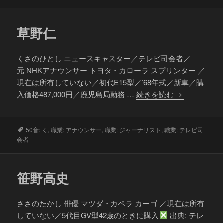
グ
ッ
ド・
草野仁
モ
リ
ス
くさのひとし ニュースキャスター／テレビ司会者／
元 NHKアナウンサー トヨタ・カローラ スプリンター ／
現在は所有していない／初代E15型／’68年式／新車／購
草
入価格487,000円／鹿児島局勤務 …
続きを読む
野
仁
タ
50音: く
,
職業: アナウンサー
,
職業: ジャーナリスト
,
職業: テレビ司
グ
会者
笹野高史
ささのたかし 俳優 マツダ・カペラ カーゴ ／現在は所有
していない／5代目GV型42歳のときに購入
出典: テレ