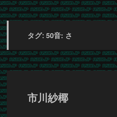
50音: さ
タグ:
市川紗椰