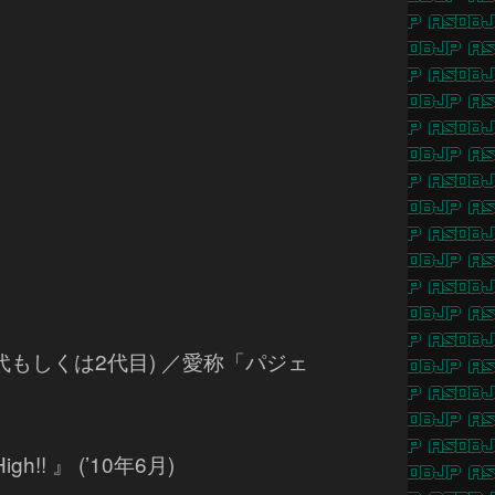
代もしくは2代目) ／愛称「パジェ
h!! 』 (’10年6月)