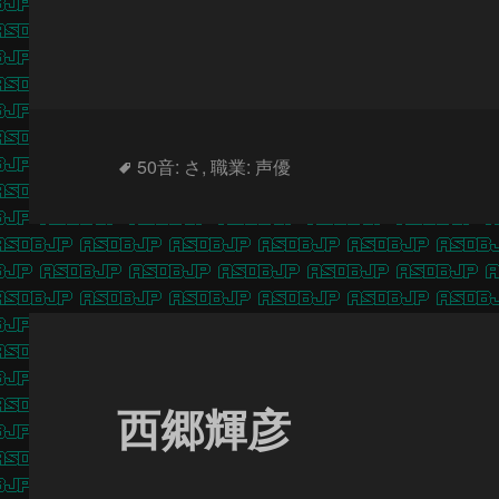
タ
50音: さ
,
職業: 声優
グ
西郷輝彦