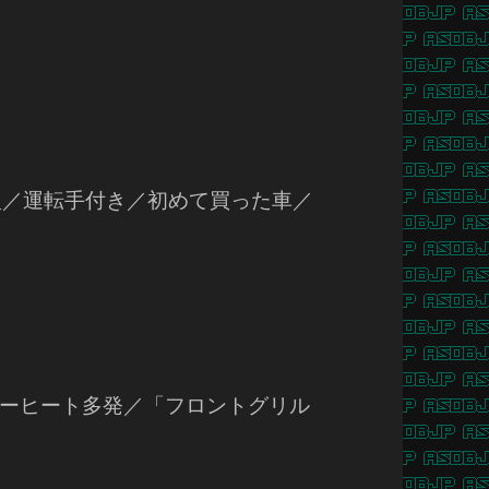
型／運転手付き／初めて買った車／
」
ーヒート多発／「フロントグリル