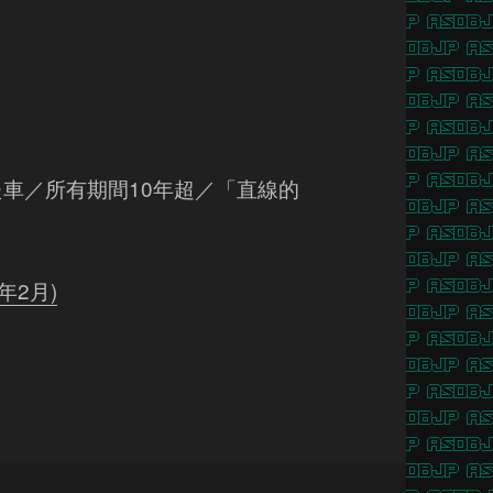
た車／所有期間10年超／「直線的
年2月)