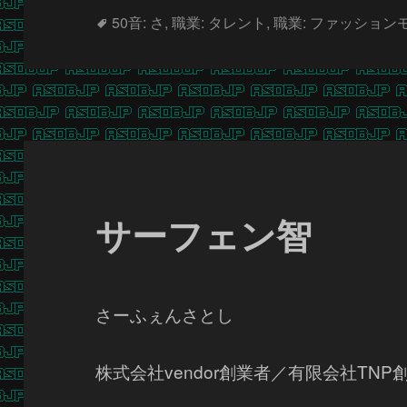
タ
50音: さ
,
職業: タレント
,
職業: ファッション
グ
サーフェン智
さーふぇんさとし
株式会社vendor創業者／有限会社TN