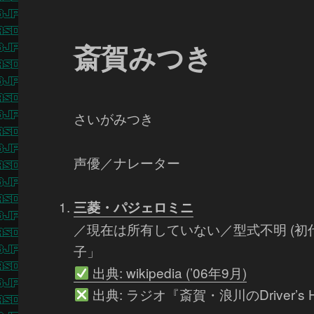
斎賀みつき
さいがみつき
声優／ナレーター
三菱・パジェロミニ
／現在は所有していない／型式不明 (初
子」
出典: wikipedia (’06年9月)
出典: ラジオ『斎賀・浪川のDriver’s Hig