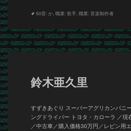
タ
50音: か
,
職業: 歌手
,
職業: 音楽制作者
グ
鈴木亜久里
すずきあぐり スーパーアグリカンパニー 
ングドライバー トヨタ・カローラ ／現
／中古車／購入価格30万円／レビン用エ