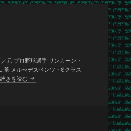
／元 プロ野球選手 リンカーン・
色: 茶 メルセデスベンツ・Sクラス
掛
…
続きを読む
布
雅
之