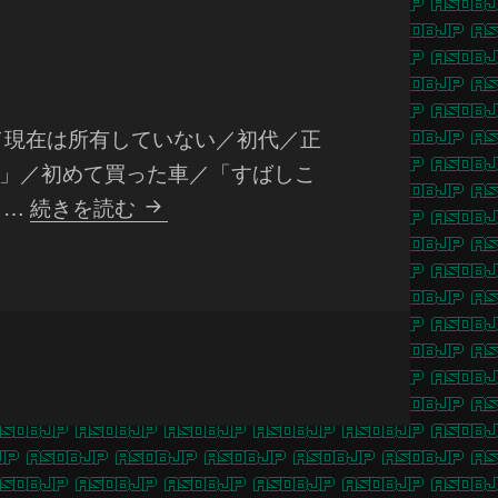
 ／現在は所有していない／初代／正
-X」／初めて買った車／「すばしこ
荻
 …
続きを読む
田
泰
永