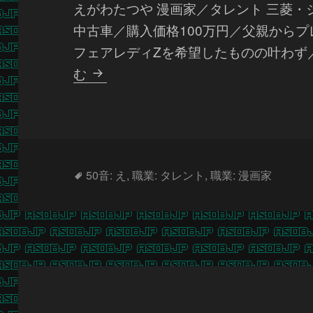
えがわたつや 漫画家／タレント 三菱・
中古車／購入価格100万円／父親からプレ
フェアレディZを希望したものの叶わず
江
む
川
達
也
タ
50音: え
,
職業: タレント
,
職業: 漫画家
グ