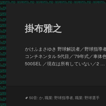
掛布雅之
かけふまさゆき 野球解説者／野球指導者
コンチネンタル 5代目／’79年式／車体
500SEL ／現在は所有していない／2 
タ
50音: か
,
職業: 野球指導者
,
職業: 野球選手
グ