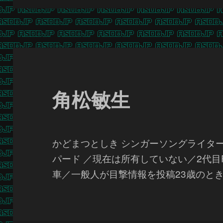
角松敏生
かどまつとしき シンガーソングライタ
パード ／現在は所有していない／2代目F
車／一般人が目撃情報を投稿23歳のと