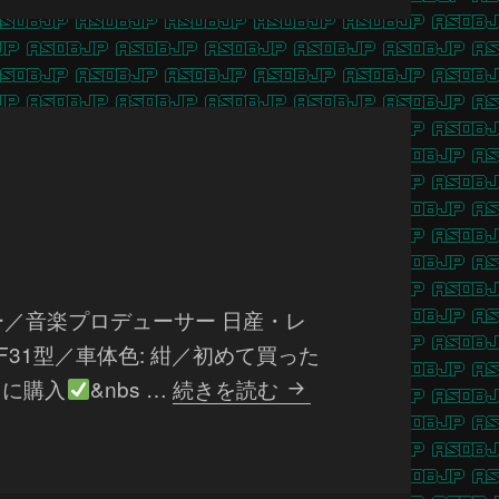
ー／音楽プロデューサー 日産・レ
31型／車体色: 紺／初めて買った
角
きに購入
&nbs …
続きを読む
松
敏
生