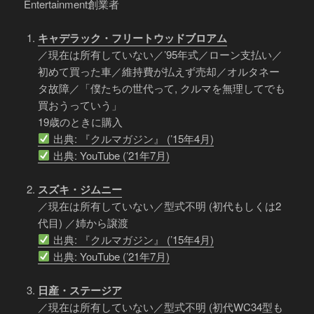
Entertainment創業者
キャデラック・フリートウッドブロアム
／現在は所有していない／’95年式／ローン支払い／
初めて買った車／維持費が払えず売却／オルタネー
タ故障／「僕たちの世代って, クルマを無理してでも
買おうっていう」
19歳のときに購入
出典: 『クルマガジン』 (’15年4月)
出典: YouTube (’21年7月)
スズキ・ジムニー
／現在は所有していない／型式不明 (初代もしくは2
代目) ／姉から譲渡
出典: 『クルマガジン』 (’15年4月)
出典: YouTube (’21年7月)
日産・ステージア
／現在は所有していない／型式不明 (初代WC34型も