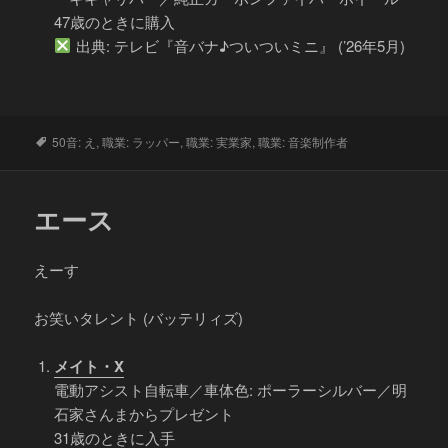
47歳のときに購入
出典: テレビ『音バナ♪ついついミニ』 (’26年5月)
タ
50音: え
,
職業: ラッパー
,
職業: 実業家
,
職業: 音楽制作者
グ
エース
えーす
お笑いタレント (バッテリィズ)
メイト・X
電動アシスト自転車／車体色: ポーラーシルバー／明
石家さんまからプレゼント
31歳のときに入手