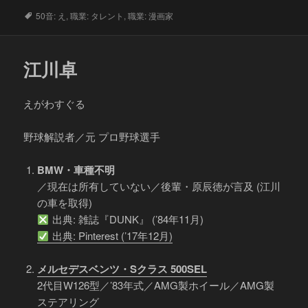
タ
50音: え
,
職業: タレント
,
職業: 漫画家
グ
江川卓
えがわすぐる
野球解説者／元 プロ野球選手
BMW・車種不明
／現在は所有していない／後輩・原辰徳が言及 (江川
の車を取得)
出典: 雑誌『DUNK』 (’84年11月)
出典: Pinterest (’17年12月)
メルセデスベンツ・Sクラス 500SEL
2代目W126型／’83年式／AMG製ホイール／AMG製
ステアリング