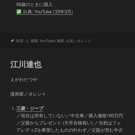
58歳のときに購入
出典: YouTube (’23年3月)
タ
50音: え
,
職業: YouTuber
,
職業: お笑いタレント
グ
江川達也
えがわたつや
漫画家／タレント
三菱・ジープ
／現在は所有していない／中古車／購入価格100万円
／父親からプレゼント (大学合格祝い) ／当初はフェ
アレディZを希望したものの叶わず／父親が営む中古