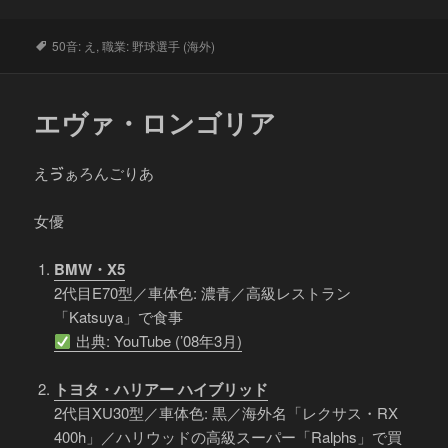
タ
50音: え
,
職業: 野球選手 (海外)
グ
エヴァ・ロンゴリア
えゔぁろんごりあ
女優
BMW・X5
2代目E70型／車体色: 濃青／高級レストラン
「Katsuya」で食事
出典: YouTube (’08年3月)
トヨタ・ハリアー ハイブリッド
2代目XU30型／車体色: 黒／海外名「レクサス・RX
400h」／ハリウッドの高級スーパー「Ralphs」で買