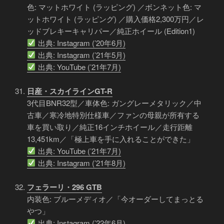
色: マットホワイト (ラッピング) ／ボンネット色: マ
ットホワイト (ラッピング) ／購入価格2,300万円／レ
ッドブレキーキャリパー／純正ホイール (Edition1)
出典: Instagram (’20年6月)
出典: Instagram (’21年5月)
出典: YouTube (’21年7月)
日産・スカイラインGT-R
3代目BNR32型／車体色: ガングレーメタリック／中
古車／寒冷地特別仕様車／ファンの母親が所有する
車を買い取り／純正16インチホイール／走行距離
13,451km／「極上車を手に入れることができた」
出典: YouTube (’21年7月)
出典: Instagram (’21年8月)
フェラーリ・296 GTB
内装色: ブルーメディオ／「今オーダーしてまっとる
やつ」
出典: Instagram (’22年6月)