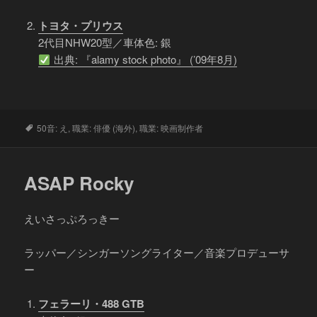
トヨタ・プリウス
2代目NHW20型／車体色: 銀
出典: 『alamy stock photo』 (’09年8月)
タ
50音: え
,
職業: 俳優 (海外)
,
職業: 映画制作者
グ
ASAP Rocky
えいさっぷろっきー
ラッパー／シンガーソングライター／音楽プロデューサ
ー
フェラーリ・488 GTB