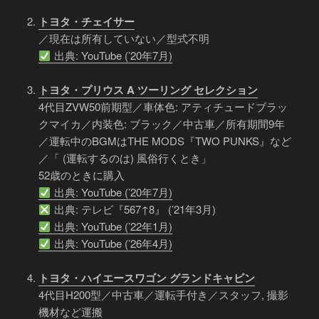
トヨタ・チェイサー
／現在は所有していない／型式不明
出典: YouTube (’20年7月)
トヨタ・プリウス A ツーリング セレクション
4代目ZVW50前期型／車体色: アティチュードブラッ
クマイカ／内装色: ブラック／中古車／所有期間9年
／運転中のBGMはTHE MODS『TWO PUNKS』など
／「 (運転するのは) 風俗行くとき」
52歳のときに購入
出典: YouTube (’20年7月)
出典: テレビ『567↑8』 (’21年3月)
出典: YouTube (’22年1月)
出典: YouTube (’26年4月)
トヨタ・ハイエースワゴン グランドキャビン
4代目H200型／中古車／運転手付き／スタッフ, 撮影
機材など運搬