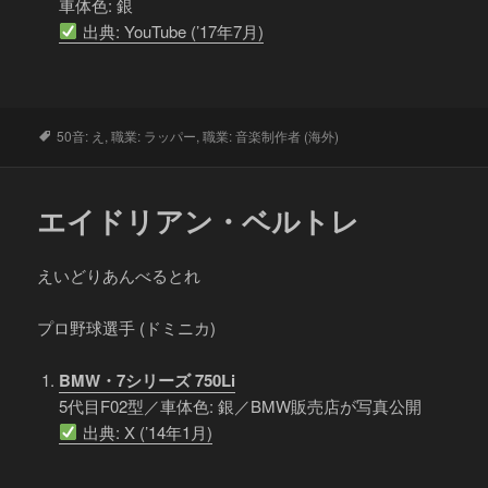
車体色: 銀
出典: YouTube (’17年7月)
タ
50音: え
,
職業: ラッパー
,
職業: 音楽制作者 (海外)
グ
エイドリアン・ベルトレ
えいどりあんべるとれ
プロ野球選手 (ドミニカ)
BMW・7シリーズ 750Li
5代目F02型／車体色: 銀／BMW販売店が写真公開
出典: X (’14年1月)