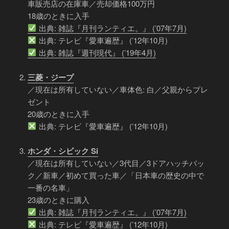
車販売店の在庫車／売却価格100万円
18歳のときに入手
出典: 雑誌『月刊ランティエ。』 (’07年7月)
出典: テレビ『愛車遍歴』 (’12年10月)
出典: 雑誌『週刊現代』 (’19年4月)
三菱・ジープ
／現在は所有していない／車体色: 白／父親からプレ
ゼント
20歳のときに入手
出典: テレビ『愛車遍歴』 (’12年10月)
ホンダ・シビック Si
／現在は所有していない／3代目／3ドアハッチバッ
ク／新車／初めて買った車／「日本車の歴史の中で
一番の名車」
23歳のときに購入
出典: 雑誌『月刊ランティエ。』 (’07年7月)
出典: テレビ『愛車遍歴』 (’12年10月)