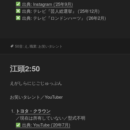
出典: Instagram (’25年9月)
出典: テレビ『芸人総選挙』 (’25年12月)
出典: テレビ『ロンドンハーツ』 (’26年2月)
タ
50音: え
,
職業: お笑いタレント
グ
江頭2:50
えがしらにじごじゅっぷん
お笑いタレント／YouTuber
トヨタ・クラウン
／現在は所有していない／型式不明
出典: YouTube (’20年7月)