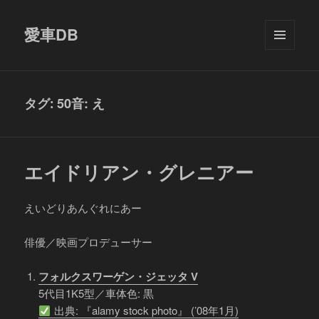
愛車DB
メニュ
ーとウ
ィジェ
ット
50音: え
タグ:
エイドリアン・グレニアー
えいどりあんぐれにあー
俳優／映画プロデューサー
フォルクスワーゲン・ジェッタ V
5代目1K5型／車体色: 黒
出典: 『alamy stock photo』 (’08年1月)