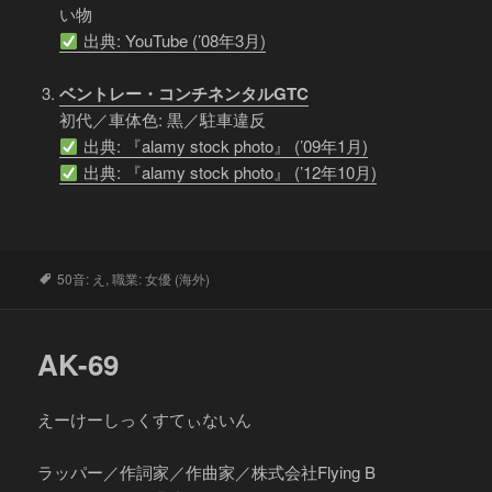
い物
出典: YouTube (’08年3月)
ベントレー・コンチネンタルGTC
初代／車体色: 黒／駐車違反
出典: 『alamy stock photo』 (’09年1月)
出典: 『alamy stock photo』 (’12年10月)
タ
50音: え
,
職業: 女優 (海外)
グ
AK-69
えーけーしっくすてぃないん
ラッパー／作詞家／作曲家／株式会社Flying B