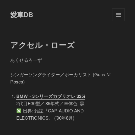
愛車DB
メニュ
ーとウ
ィジェ
ット
アクセル・ローズ
あくせるろーず
シンガーソングライター／ボーカリスト (Guns N’
Roses)
BMW・3シリーズカブリオレ 325i
2代目E30型／’89年式／車体色: 黒
出典: 雑誌『CAR AUDIO AND
ELECTRONICS』 (’90年8月)