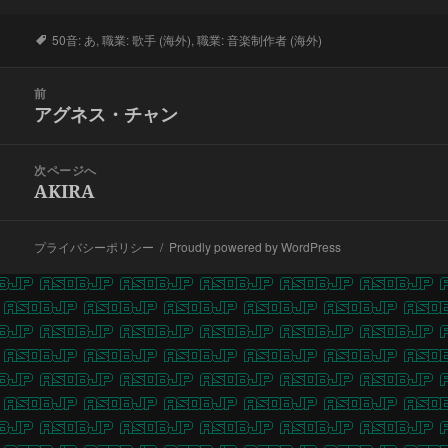
タ
50音: あ
,
職業: 歌手 (海外)
,
職業: 音楽制作者 (海外)
グ
投
前
稿
アグネス・チャン
前
ナ
の
ビ
投
次ページへ
ゲ
稿:
AKIRA
次
ー
の
シ
投
ョ
プライバシーポリシー
Proudly powered by WordPress
稿:
ン