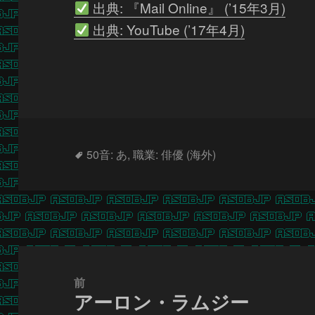
出典: 『Mail Online』 (’15年3月)
出典: YouTube (’17年4月)
タ
50音: あ
,
職業: 俳優 (海外)
グ
投
稿
前
アーロン・ラムジー
ナ
前