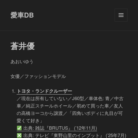
愛車DB
メニュ
ーとウ
ィジェ
ット
蒼井優
あおいゆう
女優／ファッションモデル
トヨタ・ランドクルーザー
／現在は所有していない／J60型／車体色: 青／中古
車／純正スチールホイール／初めて買った車／友人
の高橋ヨーコから譲渡／「四角いボディに丸目が可
愛くて好き」
出典: 雑誌『BRUTUS』 (’12年11月)
出典: テレビ『東野山里のインプット』 (’25年7月)