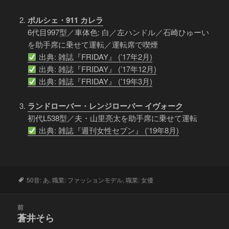
ポルシェ・911 カレラ
6代目997型／車体色: 白／左ハンドル／石崎ひゅーい
を助手席に乗せて運転／運転席で喫煙
出典: 雑誌『FRIDAY』 (’17年2月)
出典: 雑誌『FRIDAY』 (’17年12月)
出典: 雑誌『FRIDAY』 (’19年3月)
ランドローバー・レンジローバー イヴォーク
初代L538型／夫・山里亮太を助手席に乗せて運転
出典: 雑誌『週刊女性セブン』 (’19年8月)
タ
50音: あ
,
職業: ファッションモデル
,
職業: 女優
グ
投
前
稿
蒼井そら
前
ナ