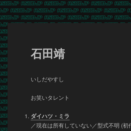
石田靖
いしだやすし
お笑いタレント
ダイハツ・ミラ
／現在は所有していない／型式不明 (初代