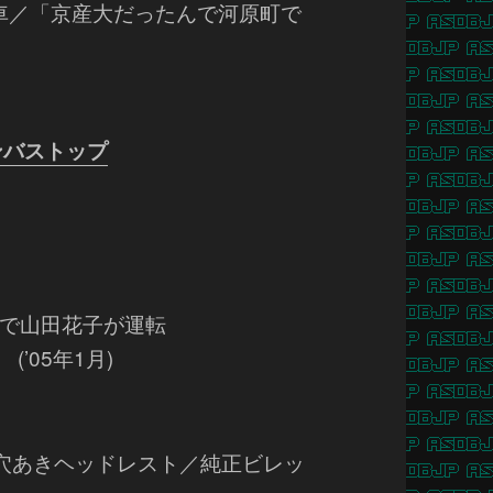
車／「京産大だったんで河原町で
ャンバストップ
画で山田花子が運転
’05年1月)
ュ／穴あきヘッドレスト／純正ビレッ