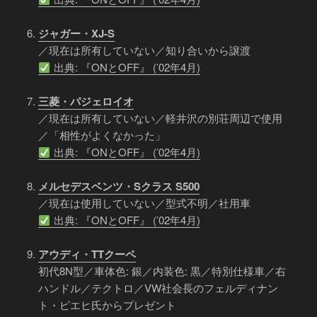
ジャガー・XJ-S
／現在は所有していない／知り合いから譲渡
出典: 『ONとOFF』 (’02年4月)
三菱・パジェロイオ
／現在は所有していない／軽井沢の別荘周辺で使用
／「相性がよくなかった」
出典: 『ONとOFF』 (’02年4月)
メルセデスベンツ・Sクラス S500
／現在は使用していない／型式不明／社用車
出典: 『ONとOFF』 (’02年4月)
アウディ・TTクーペ
初代8N型／車体色: 銀／内装色: 黒／特別仕様車／右
ハンドル／テクトロ／VW社会長のフェルディナン
ト・ピエヒ氏からプレゼント