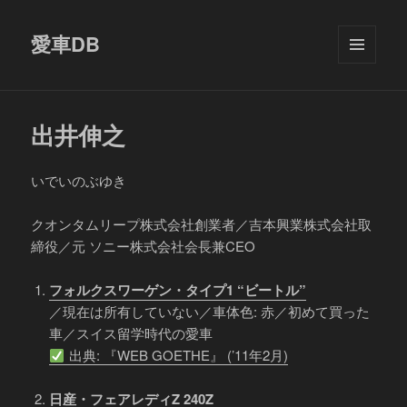
愛車DB
メニュ
ーとウ
ィジェ
ット
出井伸之
いでいのぶゆき
クオンタムリープ株式会社創業者／吉本興業株式会社取
締役／元 ソニー株式会社会長兼CEO
フォルクスワーゲン・タイプ1 “ビートル”
／現在は所有していない／車体色: 赤／初めて買った
車／スイス留学時代の愛車
出典: 『WEB GOETHE』 (’11年2月)
日産・フェアレディZ 240Z