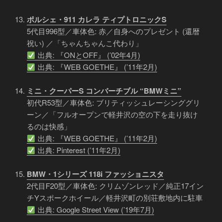
ポルシェ・911 カレラ ティプトロニックS
5代目996型／車体色: 赤／自身へのプレゼント (還暦
祝い) ／「ちゃんちゃんこ代わり」
出典: 『ONとOFF』 (’02年4月)
出典: 『WEB GOETHE』 (’11年2月)
ミニ・クーパーS コンバーチブル “BMWミニ”
初代R53型／車体色: ブリティッシュレーシンググリ
ーン／「フルオープンで軽井沢の空の下を走り抜け
るのは快感」
出典: 『WEB GOETHE』 (’11年2月)
出典: Pinterest (’11年2月)
BMW・1シリーズ 118i ファッショニスタ
2代目F20型／車体色: クリムゾンレッド／純正17イン
チYスポークホイール／軽井沢町の別荘敷地内に駐車
出典: Google Street View (’19年7月)