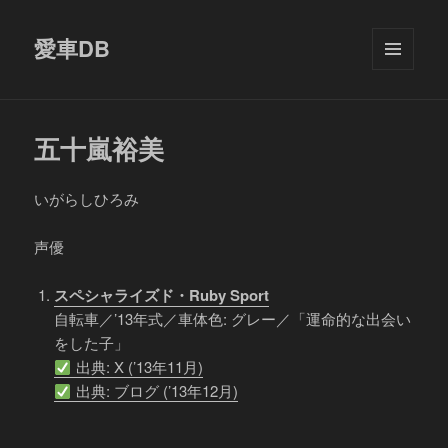
愛車DB
メニュ
ーとウ
ィジェ
ット
五十嵐裕美
いがらしひろみ
声優
スペシャライズド・Ruby Sport
自転車／’13年式／車体色: グレー／「運命的な出会い
をした子」
出典: X (’13年11月)
出典: ブログ (’13年12月)