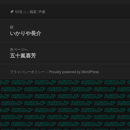
タ
50音: い
,
職業: 声優
グ
投
前
稿
いかりや長介
前
ナ
の
ビ
投
次ページへ
ゲ
稿:
五十嵐喜芳
次
ー
の
シ
投
ョ
プライバシーポリシー
Proudly powered by WordPress
稿:
ン