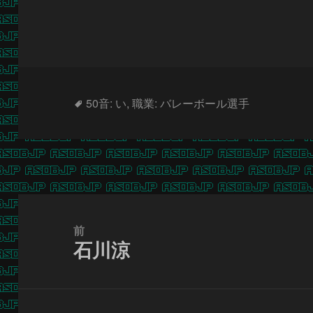
タ
50音: い
,
職業: バレーボール選手
グ
投
稿
前
石川涼
ナ
前
ビ
の
ゲ
投
ー