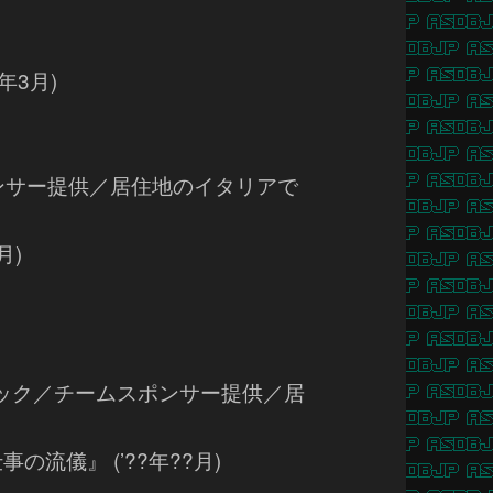
年3月)
ポンサー提供／居住地のイタリアで
月)
タリック／チームスポンサー提供／居
の流儀』 (’??年??月)