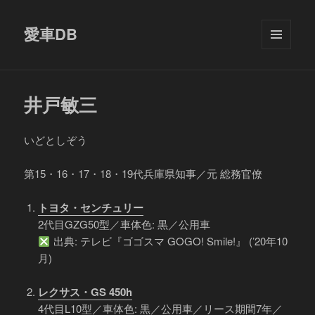
愛車DB
メニュ
ーとウ
ィジェ
ット
井戸敏三
いどとしぞう
第15・16・17・18・19代兵庫県知事／元 総務官僚
トヨタ・センチュリー
2代目GZG50型／車体色: 黒／公用車
出典: テレビ『ゴゴスマ GOGO! Smile!』 (’20年10
月)
レクサス・GS 450h
4代目L10型／車体色: 黒／公用車／リース期間7年／