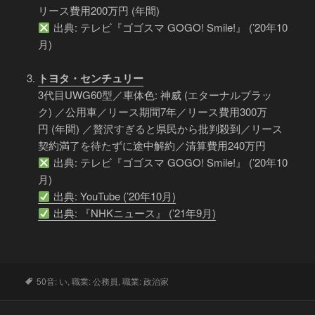
リース費用200万円 (年間)
出典: テレビ『ゴゴスマ GOGO! Smile!』 (’20年10
月)
トヨタ・センチュリー
3代目UWG60型／車体色: 神威 (エターナルブラッ
ク) ／公用車／リース期間7年／リース費用300万
円 (年間) ／贅沢すぎると県民から批判殺到／リース
契約満了を待たずに途中解約／清算費用240万円
出典: テレビ『ゴゴスマ GOGO! Smile!』 (’20年10
月)
出典: YouTube (’20年10月)
出典: 『NHKニュース』 (’21年9月)
タ
50音: い
,
職業: 公務員
,
職業: 政治家
グ
投