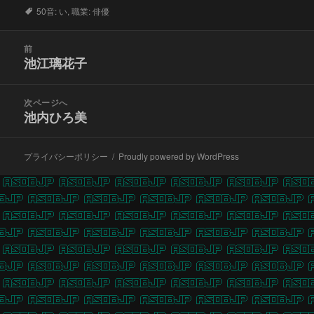
タ
50音: い
,
職業: 俳優
グ
投
前
稿
池江璃花子
前
ナ
の
ビ
投
次ページへ
ゲ
稿:
池内ひろ美
次
ー
の
シ
投
ョ
プライバシーポリシー
Proudly powered by WordPress
稿:
ン