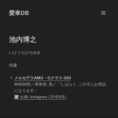
愛車DB
メニュ
ーとウ
ィジェ
ット
池内博之
いけうちひろゆき
俳優
メルセデスAMG・Gクラス G63
W463A型／車体色: 黒／「しばらく, この子にお世話
になります」
出典: Instagram (’21年9月)