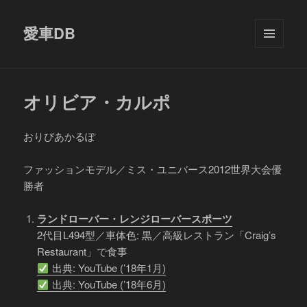
愛車DB
メニュ
ーとウ
ィジェ
ット
オリビア・カルポ
おりびあかるぽ
ファッションモデル／ミス・ユニバース2012世界大会優
勝者
ランドローバー・レンジローバースポーツ
2代目L494型／車体色: 黒／高級レストラン「Craig’s
Restaurant」で食事
出典: YouTube (’18年1月)
出典: YouTube (’18年6月)