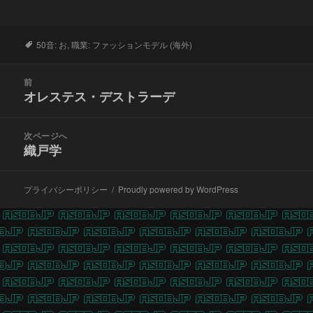
タ
50音: お
,
職業: ファッションモデル (海外)
グ
投
前
稿
オレステス・デストラーデ
前
ナ
の
ビ
投
次ページへ
ゲ
稿:
織戸学
次
ー
の
シ
投
ョ
プライバシーポリシー
Proudly powered by WordPress
稿:
ン