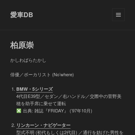
愛車DB
メニュ
ーとウ
ィジェ
ット
柏原崇
かしわばらたかし
俳優／ボーカリスト (No’where)
BMW・5シリーズ
4代目E39型／セダン／右ハンドル／交際中の菅野美
穂を助手席に乗せて運転
出典: 雑誌『FRIDAY』 (’97年10月)
リンカーン・ナビゲーター
型式不明 (初代もしくは2代目) ／通行を妨げた男性を