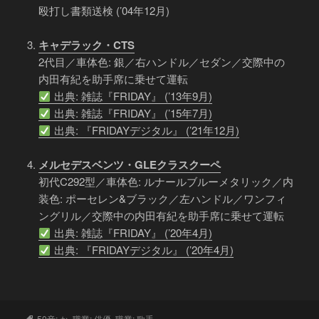
殴打し書類送検 (’04年12月)
キャデラック・CTS
2代目／車体色: 銀／右ハンドル／セダン／交際中の
内田有紀を助手席に乗せて運転
出典: 雑誌『FRIDAY』 (’13年9月)
出典: 雑誌『FRIDAY』 (’15年7月)
出典: 『FRIDAYデジタル』 (’21年12月)
メルセデスベンツ・GLEクラスクーペ
初代C292型／車体色: ルナールブルーメタリック／内
装色: ポーセレン&ブラック／左ハンドル／ワンフィ
ングリル／交際中の内田有紀を助手席に乗せて運転
出典: 雑誌『FRIDAY』 (’20年4月)
出典: 『FRIDAYデジタル』 (’20年4月)
タ
50音: か
,
職業: 俳優
,
職業: 歌手