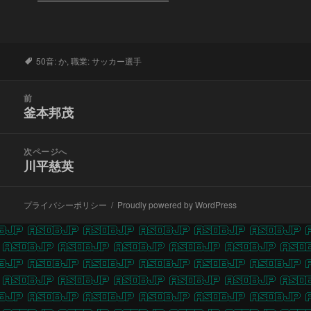
タ
50音: か
,
職業: サッカー選手
グ
投
前
稿
釜本邦茂
前
ナ
の
ビ
投
次ページへ
ゲ
稿:
川平慈英
次
ー
の
シ
投
ョ
プライバシーポリシー
Proudly powered by WordPress
稿:
ン