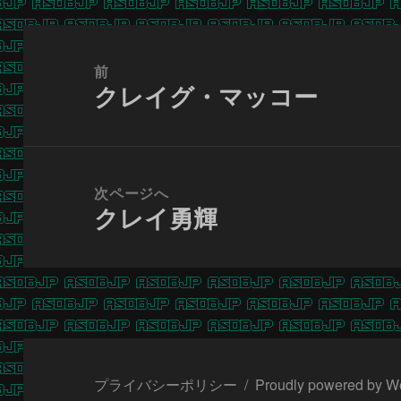
投
稿
前
クレイグ・マッコー
ナ
前
ビ
の
ゲ
投
ー
稿:
次ページへ
シ
クレイ勇輝
次
ョ
の
ン
投
稿:
プライバシーポリシー
Proudly powered by W