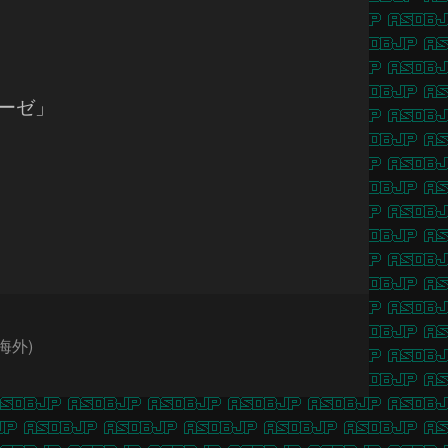
モーゼ」
海外)