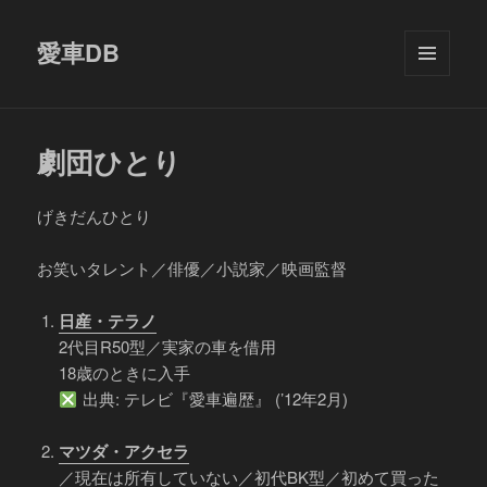
愛車DB
メニュ
ーとウ
ィジェ
ット
劇団ひとり
げきだんひとり
お笑いタレント／俳優／小説家／映画監督
日産・テラノ
2代目R50型／実家の車を借用
18歳のときに入手
出典: テレビ『愛車遍歴』 (’12年2月)
マツダ・アクセラ
／現在は所有していない／初代BK型／初めて買った