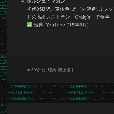
ポルシェ・マカン
初代95B型／車体色: 黒／内装色: ル
ドの高級レストラン「Craig’s」で食事
出典: YouTube (’18年8月)
タ
50音: け
,
職業: 陸上選手
グ
投