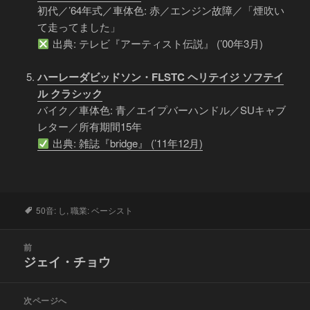
初代／’64年式／車体色: 赤／エンジン故障／「煙吹い
て走ってました」
出典: テレビ『アーティスト伝説』 (’00年3月)
ハーレーダビッドソン・FLSTC ヘリテイジ ソフテイ
ル クラシック
バイク／車体色: 青／エイプバーハンドル／SUキャブ
レター／所有期間15年
出典: 雑誌『bridge』 (’11年12月)
タ
50音: し
,
職業: ベーシスト
グ
投
前
稿
ジェイ・チョウ
前
ナ
の
ビ
投
次ページへ
ゲ