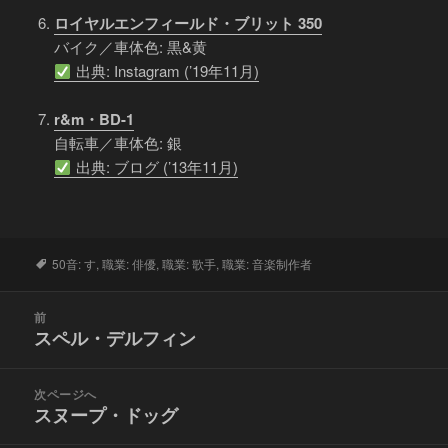
ロイヤルエンフィールド・ブリット 350
バイク／車体色: 黒&黄
出典: Instagram (’19年11月)
r&m・BD-1
自転車／車体色: 銀
出典: ブログ (’13年11月)
タ
50音: す
,
職業: 俳優
,
職業: 歌手
,
職業: 音楽制作者
グ
投
前
稿
スペル・デルフィン
前
ナ
の
ビ
投
次ページへ
ゲ
稿:
スヌープ・ドッグ
次
ー
の
シ