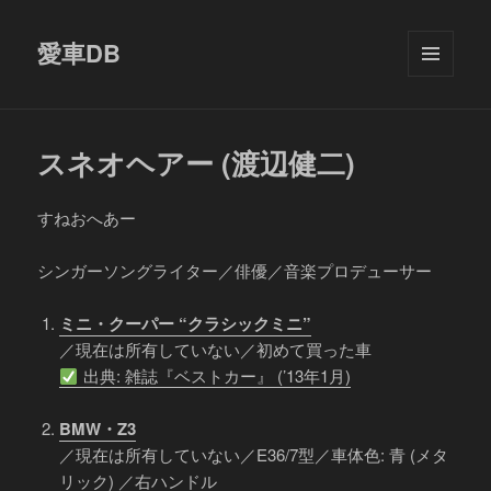
愛車DB
メニュ
ーとウ
ィジェ
ット
スネオヘアー (渡辺健二)
すねおへあー
シンガーソングライター／俳優／音楽プロデューサー
ミニ・クーパー “クラシックミニ”
／現在は所有していない／初めて買った車
出典: 雑誌『ベストカー』 (’13年1月)
BMW・Z3
／現在は所有していない／E36/7型／車体色: 青 (メタ
リック) ／右ハンドル