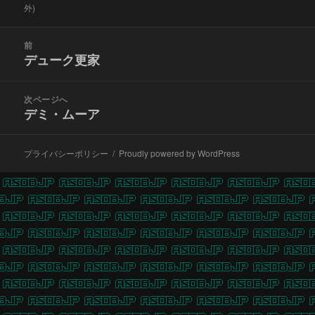
グ
外)
投
前
稿
デューク更家
前
ナ
の
ビ
投
次ページへ
ゲ
稿:
デミ・ムーア
次
ー
の
シ
投
ョ
プライバシーポリシー
Proudly powered by WordPress
稿:
ン