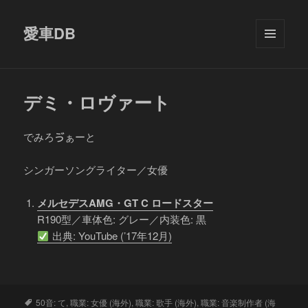
愛車DB
メニュ
ーとウ
ィジェ
ット
デミ・ロヴァート
でみろゔぁーと
シンガーソングライター／女優
メルセデスAMG・GT C ロードスター
R190型／車体色: グレー／内装色: 黒
出典: YouTube (’17年12月)
タ
50音: て
,
職業: 女優 (海外)
,
職業: 歌手 (海外)
,
職業: 音楽制作者 (海