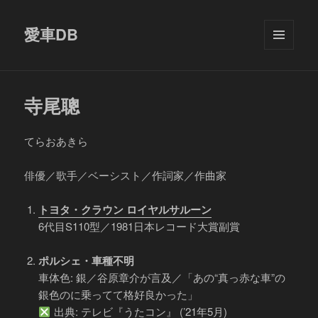
愛車DB
メニュ
ーとウ
ィジェ
ット
寺尾聰
てらおあきら
俳優／歌手／ベーシスト／作詞家／作曲家
トヨタ・クラウン ロイヤルサルーン
6代目S110型／1981日本レコード大賞副賞
ポルシェ・車種不明
車体色: 銀／谷原章介が言及／「あの“真っ赤な車”の
銀色のに乗ってて格好良かった」
出典: テレビ『うたコン』 (’21年5月)