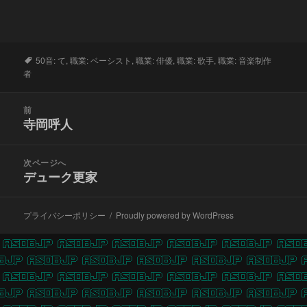
タ
50音: て
,
職業: ベーシスト
,
職業: 俳優
,
職業: 歌手
,
職業: 音楽制作
グ
者
投
前
稿
寺岡呼人
前
ナ
の
ビ
投
次ページへ
ゲ
稿:
デューク更家
次
ー
の
シ
投
ョ
プライバシーポリシー
Proudly powered by WordPress
稿:
ン