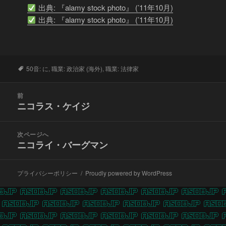
出典: 『alamy stock photo』 (’11年10月)
出典: 『alamy stock photo』 (’11年10月)
タ
50音: に
,
職業: 政治家 (海外)
,
職業: 法律家
グ
投
前
稿
ニコラス・ケイジ
前
ナ
の
ビ
投
次ページへ
ゲ
稿:
ニコライ・バーグマン
次
ー
の
シ
投
ョ
プライバシーポリシー
Proudly powered by WordPress
稿:
ン