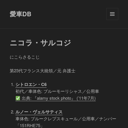
愛車DB
メニュ
ーとウ
ィジェ
ット
ニコラ・サルコジ
にこらさるこじ
第23代フランス大統領／元 弁護士
シトロエン・C6
初代／車体色: ブルーモーリシャス／公用車
出典: 『alamy stock photo』 (’11年7月)
ルノー・ヴェルサティス
車体色: ブルークレプスキュール／公用車／ナンバー
「151RHE75」