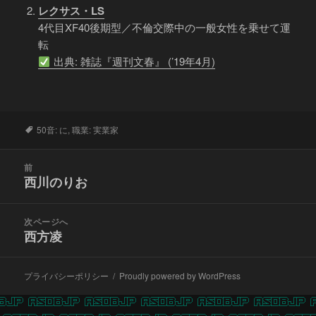
レクサス・LS
4代目XF40後期型／不倫交際中の一般女性を乗せて運
転
出典: 雑誌『週刊文春』 (’19年4月)
タ
50音: に
,
職業: 実業家
グ
投
前
稿
西川のりお
前
ナ
の
ビ
投
次ページへ
ゲ
稿:
西方凌
次
ー
の
シ
投
ョ
プライバシーポリシー
Proudly powered by WordPress
稿:
ン