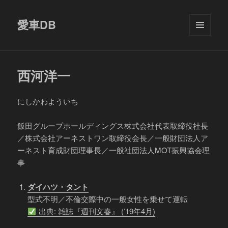
愛車DB
メニュ
ーとウ
ィジェ
ット
西河洋一
にしかわよういち
飯田グループホールディングス株式会社代表取締役社長
／株式会社アーネストワン取締役会長／一般財団法人ア
ーネスト育成財団理事長／一般社団法人MOT振興協会理
事
ダイハツ・タント
型式不明／不倫交際中の一般女性を乗せて運転
出典: 雑誌『週刊文春』 (’19年4月)