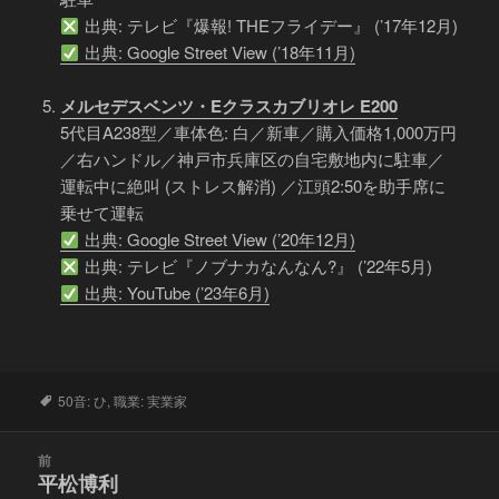
出典: テレビ『爆報! THEフライデー』 (’17年12月)
出典: Google Street View (’18年11月)
メルセデスベンツ・Eクラスカブリオレ E200
5代目A238型／車体色: 白／新車／購入価格1,000万円
／右ハンドル／神戸市兵庫区の自宅敷地内に駐車／
運転中に絶叫 (ストレス解消) ／江頭2:50を助手席に
乗せて運転
出典: Google Street View (’20年12月)
出典: テレビ『ノブナカなんなん?』 (’22年5月)
出典: YouTube (’23年6月)
タ
50音: ひ
,
職業: 実業家
グ
投
前
稿
平松博利
前
ナ