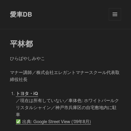
愛車DB
メニュ
ーとウ
ィジェ
ット
平林都
ひらばやしみやこ
マナー講師／株式会社エレガントマナースクール代表取
締役社長
トヨタ・iQ
／現在は所有していない／車体色: ホワイトパールク
リスタルシャイン／神戸市兵庫区の自宅敷地内に駐
車
出典: Google Street View (’09年8月)