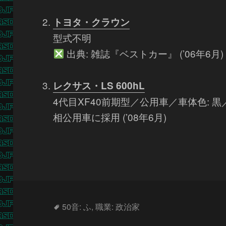
トヨタ・クラウン
型式不明
出典: 雑誌『ベストカー』 (’06年6月)
レクサス・LS 600hL
4代目XF40前期型／公用車／車体色:
相公用車に採用 (’08年6月)
タ
50音: ふ
,
職業: 政治家
グ