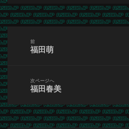
投
稿
前
福田萌
ナ
前
ビ
の
ゲ
投
ー
稿:
次ページへ
シ
福田春美
次
ョ
の
ン
投
稿: