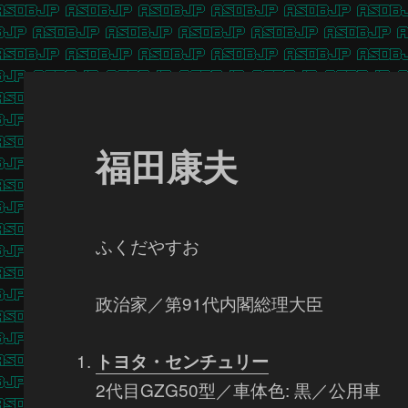
福田康夫
ふくだやすお
政治家／第91代内閣総理大臣
トヨタ・センチュリー
2代目GZG50型／車体色: 黒／公用車