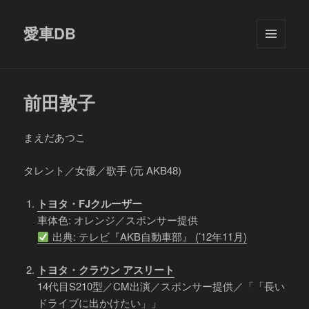
愛車DB
メニュ
ーとウ
ィジェ
ット
前田敦子
まえだあつこ
タレント／女優／歌手 (元 AKB48)
トヨタ・FJクルーザー
車体色: オレンジ／スポンサー提供
出典: テレビ『AKB自動車部』 (’12年11月)
トヨタ・クラウン アスリート
14代目S210型／CM出演／スポンサー提供／「「長い
ドライブに出かけたい」」