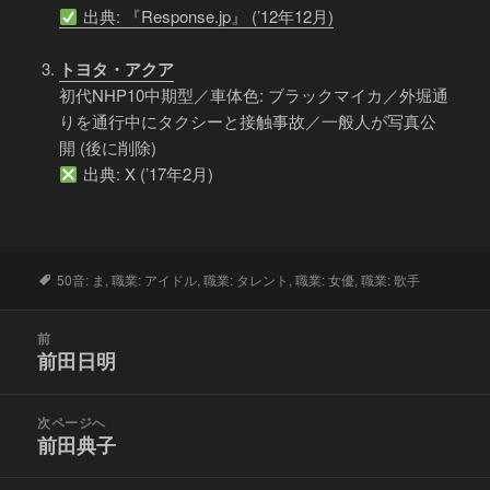
出典: 『Response.jp』 (’12年12月)
トヨタ・アクア
初代NHP10中期型／車体色: ブラックマイカ／外堀通
りを通行中にタクシーと接触事故／一般人が写真公
開 (後に削除)
出典: X (’17年2月)
タ
50音: ま
,
職業: アイドル
,
職業: タレント
,
職業: 女優
,
職業: 歌手
グ
投
前
稿
前田日明
前
ナ
の
ビ
投
次ページへ
ゲ
稿:
前田典子
次
ー
の
シ