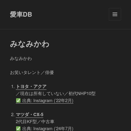
愛車DB
メニュ
ーとウ
ィジェ
ット
みなみかわ
みなみかわ
お笑いタレント／俳優
トヨタ・アクア
／現在は所有していない／初代NHP10型
出典: Instagram (’22年2月)
マツダ・CX-5
2代目KF型／中古車
出典: Instagram (’24年7月)