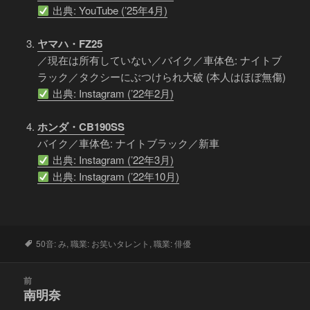
出典: YouTube (’25年4月)
ヤマハ・FZ25
／現在は所有していない／バイク／車体色: ナイトブ
ラック／タクシーにぶつけられ大破 (本人はほぼ無傷)
出典: Instagram (’22年2月)
ホンダ・CB190SS
バイク／車体色: ナイトブラック／新車
出典: Instagram (’22年3月)
出典: Instagram (’22年10月)
タ
50音: み
,
職業: お笑いタレント
,
職業: 俳優
グ
投
前
稿
南明奈
前
ナ