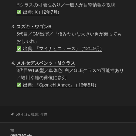
Rクラスの可能性あり／一般人が目撃情報を投稿
出典: X (’12年7月)
スズキ・ワゴンR
5代目／CM出演／「僕みたいな大きい男が乗っても
おしゃれ」
出典: 『マイナビニュース』 (’12年9月)
メルセデスベンツ・Mクラス
3代目W166型／車体色: 白／GLEクラスの可能性あり
／蜷川幸雄の葬儀に参列
出典: 『Sponichi Annex』 (’16年5月)
タ
50音: わ
,
職業: 俳優
グ
投
前
稿