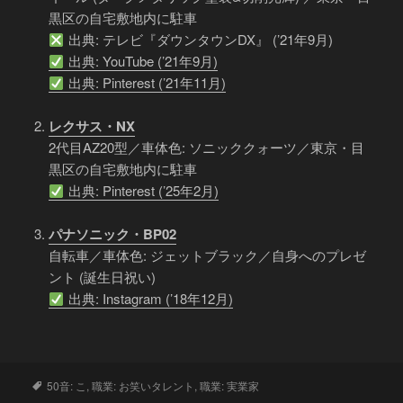
黒区の自宅敷地内に駐車
出典: テレビ『ダウンタウンDX』 (’21年9月)
出典: YouTube (’21年9月)
出典: Pinterest (’21年11月)
レクサス・NX
2代目AZ20型／車体色: ソニッククォーツ／東京・目
黒区の自宅敷地内に駐車
出典: Pinterest (’25年2月)
パナソニック・BP02
自転車／車体色: ジェットブラック／自身へのプレゼ
ント (誕生日祝い)
出典: Instagram (’18年12月)
タ
50音: こ
,
職業: お笑いタレント
,
職業: 実業家
グ