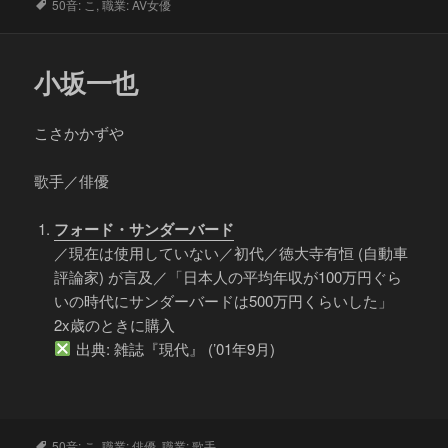
タ
50音: こ
,
職業: AV女優
グ
小坂一也
こさかかずや
歌手／俳優
フォード・サンダーバード
／現在は使用していない／初代／徳大寺有恒 (自動車
評論家) が言及／「日本人の平均年収が100万円ぐら
いの時代にサンダーバードは500万円くらいした」
2x歳のときに購入
出典: 雑誌『現代』 (’01年9月)
タ
50音: こ
,
職業: 俳優
,
職業: 歌手