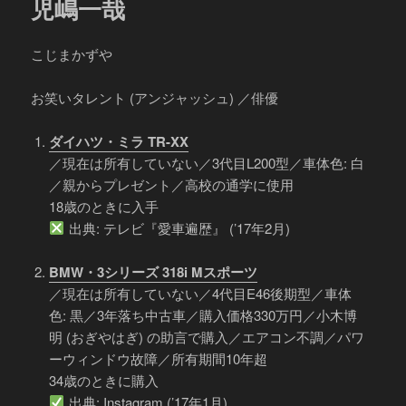
児嶋一哉
こじまかずや
お笑いタレント (アンジャッシュ) ／俳優
ダイハツ・ミラ TR-XX
／現在は所有していない／3代目L200型／車体色: 白
／親からプレゼント／高校の通学に使用
18歳のときに入手
出典: テレビ『愛車遍歴』 (’17年2月)
BMW・3シリーズ 318i Mスポーツ
／現在は所有していない／4代目E46後期型／車体
色: 黒／3年落ち中古車／購入価格330万円／小木博
明 (おぎやはぎ) の助言で購入／エアコン不調／パワ
ーウィンドウ故障／所有期間10年超
34歳のときに購入
出典: Instagram (’17年1月)