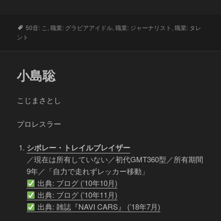
タ
50音: こ
,
職業: グラビアアイドル
,
職業: ジャーナリスト
,
職業: タレ
グ
ント
小島聡
こじまさとし
プロレスラー
シボレー・トレイルブレイザー
／現在は所有していない／初代GMT360型／所有期間
9年／「自力で走れずレッカー移動」
出典: ブログ (’10年10月)
出典: ブログ (’10年11月)
出典: 雑誌『NAVI CARS』 (’18年7月)