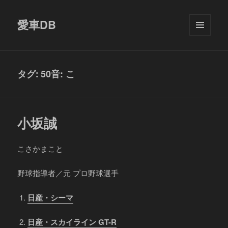
愛車DB
メニュ
ーとウ
ィジェ
ット
50音: こ
タグ:
小坂誠
こさかまこと
野球指導者／元 プロ野球選手
日産・シーマ
日産・スカイライン GT-R