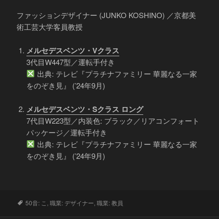
ファッションデザイナー (JUNKO KOSHINO) ／京都美
術工芸大学客員教授
メルセデスベンツ・Vクラス
3代目W447型／運転手付き
出典: テレビ『プラチナファミリー 華麗なる一家
をのぞき見』 (’24年9月)
メルセデスベンツ・Sクラス ロング
7代目W223型／内装色: ブラック／リアコンフォート
パッケージ／運転手付き
出典: テレビ『プラチナファミリー 華麗なる一家
をのぞき見』 (’24年9月)
タ
50音: こ
,
職業: デザイナー
,
職業: 教員
グ