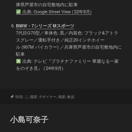
庫県芦屋市の自宅敷地内に駐車
出典: Google Street View (’22年8月)
BMW・7シリーズ Mスポーツ
7代目G70型／車体色: 黒／内装色: ブラック&アトラ
スグレー／運転手付き／純正20インチホイー
ル (907M バイカラー) ／兵庫県芦屋市の自宅敷地内に
駐車
出典: テレビ『プラチナファミリー 華麗なる一家
をのぞき見』 (’24年9月)
タ
50音: こ
,
職業: デザイナー
,
職業: 教員
グ
小島可奈子