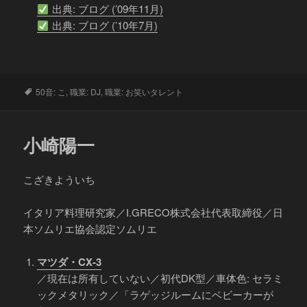
出典: ブログ (’09年11月)
出典: ブログ (’10年7月)
タ
50音: こ
,
職業: DJ
,
職業: お笑いタレント
グ
小崎陽一
こざきよういち
イタリア料理研究家／I.GRECO株式会社代表取締役／日
本ソムリエ協会認定ソムリエ
マツダ・CX-3
／現在は所有していない／初代DK型／車体色: セラミ
ックメタリック／「ラゲッジルームにベビーカーが