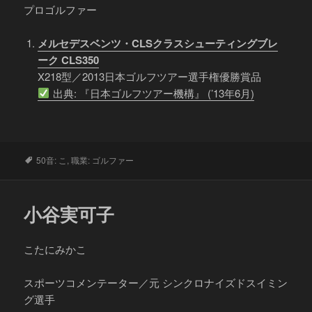
プロゴルファー
メルセデスベンツ・CLSクラスシューティングブレ
ーク CLS350
X218型／2013日本ゴルフツアー選手権優勝賞品
出典: 『日本ゴルフツアー機構』 (’13年6月)
タ
50音: こ
,
職業: ゴルファー
グ
小谷実可子
こたにみかこ
スポーツコメンテーター／元 シンクロナイズドスイミン
グ選手