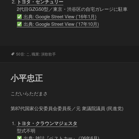
トヨタ・センチュリー
2代目GZG50型／東京・渋谷区の自宅ガレージに駐車
出典: Google Street View (’16年1月)
出典: Google Street View (’17年10月)
タ
50音: こ
,
職業: 演歌歌手
グ
小平忠正
こだいらただまさ
第87代国家公安委員会委員長／元 衆議院議員 (民進党)
トヨタ・クラウンマジェスタ
型式不明
出典: 雑誌『ベストカー』 (’06年6月)