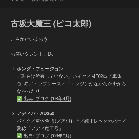
グ
古坂大魔王 (ピコ太郎)
こさかだいまおう
お笑いタレント／DJ
ホンダ・フュージョン
／現在は所有していない／バイク／MF02型／車体
色: 赤／トップケース／「エンジンがなかなか掛から
なかったり」
出典: ブログ (’08年4月)
アディバ・AD250
バイク／車体色: 銀／屋根付き／純正レッグカバー／
愛称「アディ魔王号」
出典: ブログ (’08年9月)