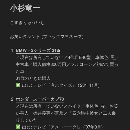
小杉竜一
こすぎりゅういち
お笑いタレント (ブラックマヨネーズ)
BMW・3シリーズ 318i
／現在は所有していない／4代目E46型／車体色: 黒／
中古車／購入価格300万円／フルローン／初めて買っ
た車
31歳のときに購入
出典: テレビ『有吉クイズ』 (’23年11月)
ホンダ・スーパーカブ70
／現在は所有していない／バイク／車体色: 赤／お笑
い芸人・徳井義実が言及／「四六時中彼女と二人乗
りしていた」
出典: テレビ『アメトーーク!』 (’07年3月)