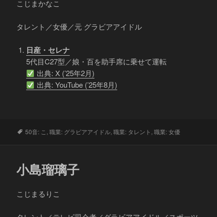
こじまかなこ
タレント／女優／元 グラビアアイドル
日産・セレナ
5代目C27型／娘・百を助手席に乗せて運転
出典: X (’25年2月)
出典: YouTube (’25年8月)
タ
50音: こ
,
職業: グラビアアイドル
,
職業: タレント
,
職業: 女優
グ
小島瑠璃子
こじまるりこ
タレント／テレビ司会者／グラビアアイドル／スポーツ