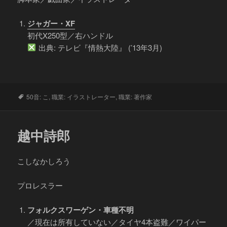
ジャガー・XF
初代X250型／右ハンドル
出典: テレビ『情熱大陸』 (’13年3月)
タ
50音: こ
,
職業: イラストレーター
,
職業: 著作家
グ
越中詩郎
こしなかしろう
プロレスラー
フォルクスワーゲン・車種不明
／現在は所有していない／タイヤ4本盗難／ワイパー