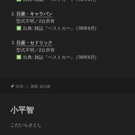
日産・キャラバン
型式不明／2台所有
出典: 雑誌『ベストカー』 (’06年6月)
日産・セドリック
型式不明／2台所有
出典: 雑誌『ベストカー』 (’06年6月)
タ
50音: こ
,
職業: 政治家
グ
小平智
こだいらさとし