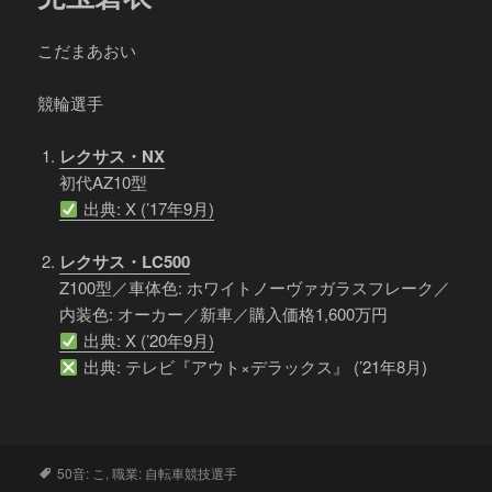
こだまあおい
競輪選手
レクサス・NX
初代AZ10型
出典: X (’17年9月)
レクサス・LC500
Z100型／車体色: ホワイトノーヴァガラスフレーク／
内装色: オーカー／新車／購入価格1,600万円
出典: X (’20年9月)
出典: テレビ『アウト×デラックス』 (’21年8月)
タ
50音: こ
,
職業: 自転車競技選手
グ