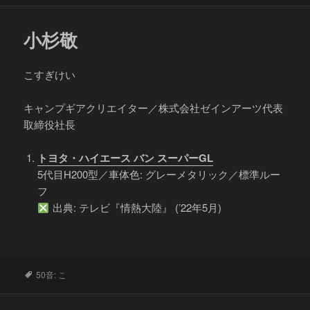
小杉敬
こすぎけい
キャンプギアクリエイター／株式会社ゼインアーツ代表
取締役社長
トヨタ・ハイエース バン スーパーGL
5代目H200型／車体色: グレーメタリック／標準ルー
フ
出典: テレビ『情熱大陸』 (’22年5月)
タ
50音: こ
グ