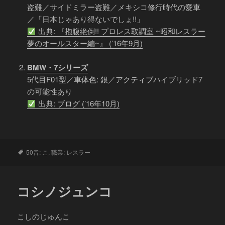
盗難／サイドミラー盗難／メキシコ修行時代の愛車
／「日本じゃあり得ないでしょ!!」
出典: 『抱腹絶倒!! プロレス取調室 ~昭和レスラー
夢のオールスター編~』 (’16年9月)
BMW・7シリーズ
5代目F01型／車体色: 銀／アクティブハイブリッド7
の可能性あり
出典: ブログ (’16年10月)
タ
50音: こ
,
職業: レスラー
グ
コシノジュンコ
こしのじゅんこ