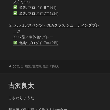
入らない」
出典: ブログ (’16年9月)
出典: ブログ (’17年12月)
メルセデスベンツ・CLAクラス シューティングブレ
ーク
X117型／車体色: グレー
出典: ブログ (’17年12月)
タ
50音: こ
,
職業: 実業家
,
職業: 料理人
グ
古沢良太
こさわりょうた
脚本家／戯曲家／イラストレーター