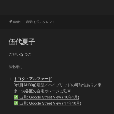
タ
50音: こ
,
職業: お笑いタレント
グ
伍代夏子
ごだいなつこ
演歌歌手
トヨタ・アルファード
3代目AH30前期型／ハイブリッドの可能性あり／東
京・渋谷区の自宅ガレージに駐車
出典: Google Street View (’16年1月)
出典: Google Street View (’17年10月)