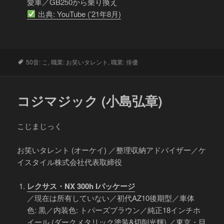
愛車／GB250から乗り換え
出典: YouTube (’21年8月)
タ
50音: こ
,
職業: お笑いタレント
,
職業: 俳優
グ
コジマジック (小島弘章)
こじまじっく
お笑いタレント (オーケイ) ／整理収納アドバイザー／ケ
イスタイル株式会社代表取締役
レクサス・NX 300h Iパッケージ
／現在は所有していない／初代AZ10後期型／車体
色: 黒／内装色: トパーズブラウン／純正18インチホ
イール (ダークメタリック塗装&切削光輝) ／東京・目