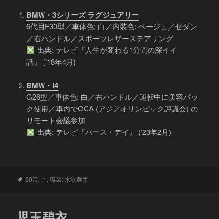
BMW・3シリーズ ラグジュアリー
6代目F30型／車体色: 白／内装色: ベージュ／セダン
／右ハンドル／スポーツレザーステアリング
出典: テレビ『人生が変わる1分間の深イイ
話』 (’18年4月)
BMW・i4
G26型／車体色: 白／右ハンドル／運転中に美容パッ
ク使用／車内でOCA (アジアオリンピック評議会) の
リモート会議参加
出典: テレビ『バース・デイ』 (’23年2月)
タ
50音: こ
,
職業: 水泳選手
グ
児玉碧衣