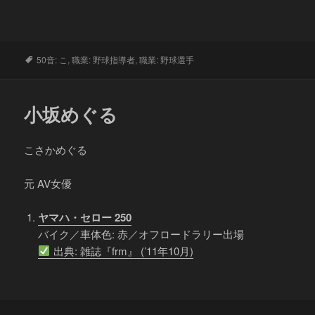
タ
50音: こ
,
職業: 野球指導者
,
職業: 野球選手
グ
小坂めぐる
こさかめぐる
元 AV女優
ヤマハ・セロー 250
バイク／車体色: 赤／オフロードラリー出場
出典: 雑誌『frm』 (’11年10月)