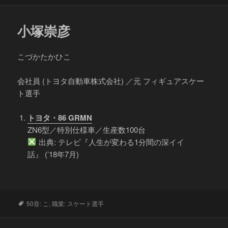
小塚崇彦
こづかたかひこ
会社員 (トヨタ自動車株式会社) ／元 フィギュアスケー
ト選手
トヨタ・86 GRMN
ZN6型／特別仕様車／生産数100台
出典: テレビ『人生が変わる1分間の深イイ
話』 (’18年7月)
タ
50音: こ
,
職業: スケート選手
グ