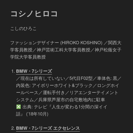
コシノヒロコ
こしのひろこ
ファッションデザイナー (HIROKO KOSHINO) ／関西大
学客員教授／神戸芸術工科大学客員教授／神戸松蔭女子
学院大学客員教授
BMW・7シリーズ
／現在は所有していない／5代目F02型／車体色: 黒／
内装色: アイボリーホワイト&ブラック／ロングホイ
ールベース／運転手付き／リアエンターテイメント
システム／兵庫県芦屋市の自宅敷地内に駐車
出典: テレビ『人生が変わる1分間の深イイ
話』 (’18年10月)
BMW・7シリーズ エクセレンス