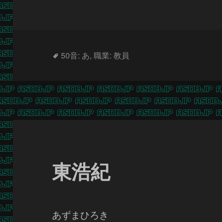
タ
50音: あ
,
職業: 教員
グ
東浩紀
あずまひろき