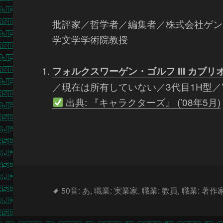
批評家／哲学者／編集者／株式会社ゲン
学文学学術院教授
フォルクスワーゲン・ゴルフ III カブリ
／現在は所有していない／3代目1H型／’
出典: 『キャラクターズ』 (’08年5月)
タ
50音: あ
,
職業: 実業家
,
職業: 教員
,
職業: 著作
グ