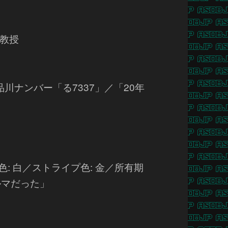
教授
川ナンバー「る7337」／「20年
: 白／ストライプ色: 金／所有期
ルマだった」