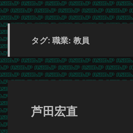
職業: 教員
タグ:
芦田宏直