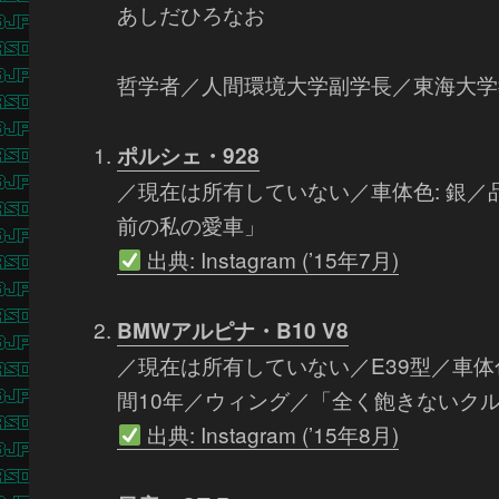
あしだひろなお
哲学者／人間環境大学副学長／東海大学
ポルシェ・928
／現在は所有していない／車体色: 銀／品
前の私の愛車」
出典: Instagram (’15年7月)
BMWアルピナ・B10 V8
／現在は所有していない／E39型／車体色
間10年／ウィング／「全く飽きないク
出典: Instagram (’15年8月)