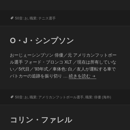
坂
な
お
タ
50音: お
,
職業: テニス選手
グ
み
O・J・シンプソン
おーじぇーシンプソン 俳優／元 アメリカンフットボー
ル選手 フォード・ブロンコ XLT ／現在は所有していな
い／5代目／’93年式／車体色: 白／友人が運転する車で
O・
パトカーの追跡を振り切り …
続きを読む
J・
シ
ン
タ
50音: お
,
職業: アメリカンフットボール選手
,
職業: 俳優 (海外)
グ
プ
ソ
コリン・ファレル
ン