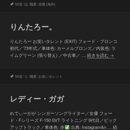
ウ
タ
50音: ほ
,
職業: 俳優 (海外)
グ
ォ
ー
りんたろー。
カ
ー
りんたろー お笑いタレント (EXIT) フォード・ブロンコ
初代／’73年式／車体色: カーメルブロンズ／内装色: ラ
り
イムグリーン (張り替え) ／中古車／ …
続きを読む
ん
た
ろ
タ
50音: り
,
職業: お笑いタレント
グ
ー。
レディー・ガガ
れでぃーがが シンガーソングライター／女優 フォー
ド・Fシリーズ F-150 SVT ライトニング 9代目／ピック
アップトラック／車体色: 赤
出典: Instagram&n …
続