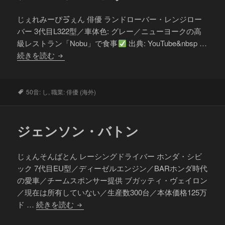
じぇれみーぴゔぇん 俳優 ランドローバー・レンジロー
バー 3代目L322型／車体色: グレー／ニューヨークの高
級レストラン「Nobu」で食事
出典: YouTube&nbsp …
ジ
続きを読む
ェ
レ
ミ
タ
50音: し
,
職業: 俳優 (海外)
グ
ー・
ピ
ジェンソン・バトン
ヴ
ェ
ン
じぇんそんばとん レーシングドライバー ホンダ・シビ
ック 7代目EU型／ディーゼルエンジン／BARホンダ時代
の愛車／チームスポンサー提供 ブガッティ・ヴェイロン
／現在は所有していない／生産数300台／本体価格125万
ジ
ド …
続きを読む
ェ