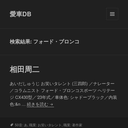
愛車DB
メニュ
ーとウ
ィジェ
ット
検索結果: フォード・ブロンコ
相田周二
あいだしゅうじ お笑いタレント (三四郎) ／ナレーター
／コラムニスト フォード・ブロンコスポーツ ヘリテー
ジ CX430型／’23年式／車体色: シャドーブラック／内装
相
色:&n …
続きを読む
田
周
二
タ
50音: あ
,
職業: お笑いタレント
,
職業: 著作家