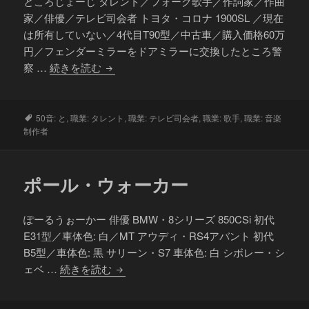
ところじょーじ タレント／フォーク歌手／作詞家／作曲
家／俳優／テレビ司会者 トヨタ・コロナ 1900SL ／現在
は所有していない／4代目T90型／中古車／購入価格60万
円／フェンダーミラーをドアミラーに交換したところ警
所
察 …
続きを読む
ジ
ョ
ー
タ
50音: と
,
職業: タレント
,
職業: テレビ司会者
,
職業: 歌手
,
職業: 音楽
グ
制作者
ジ
ポール・ウォーカー
ぽーるうぉーかー 俳優 BMW・8シリーズ 850CSi 初代
E31型／車体色: 白／MT アウディ・RS4アバント 初代
B5型／車体色: 黒 サリーン・S7 車体色: 白 シボレー・シ
ポ
ェベ …
続きを読む
ー
ル・