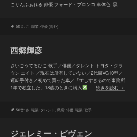
こりんふぁれる 俳優 フォード・ブロンコ 車体色: 黒
タ
50音: こ
,
職業: 俳優 (海外)
グ
西郷輝彦
さいごうてるひこ 歌手／俳優／タレント トヨタ・クラ
ウン エイト ／現在は所有していない／2代目VG10型／
運転手付き／初めて買った車／「忙しすぎるので事務所
西
1年で独立した」18歳のときに購入
…
続きを読む
郷
輝
彦
タ
50音: さ
,
職業: タレント
,
職業: 俳優
,
職業: 歌手
グ
ジェレミー・ピヴェン