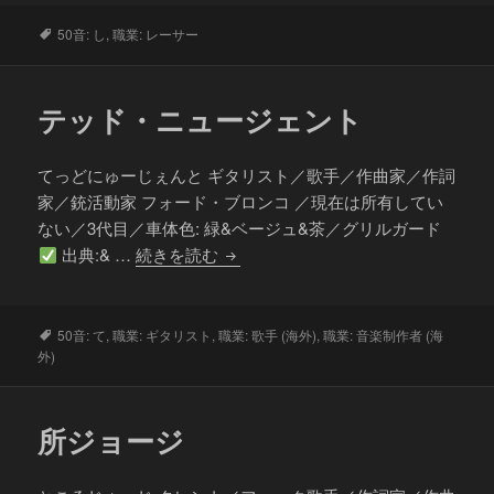
ン
ソ
タ
50音: し
,
職業: レーサー
グ
ン・
バ
テッド・ニュージェント
ト
ン
てっどにゅーじぇんと ギタリスト／歌手／作曲家／作詞
家／銃活動家 フォード・ブロンコ ／現在は所有してい
ない／3代目／車体色: 緑&ベージュ&茶／グリルガード
テ
出典:& …
続きを読む
ッ
ド・
ニ
タ
50音: て
,
職業: ギタリスト
,
職業: 歌手 (海外)
,
職業: 音楽制作者 (海
グ
外)
ュ
ー
ジ
所ジョージ
ェ
ン
ト