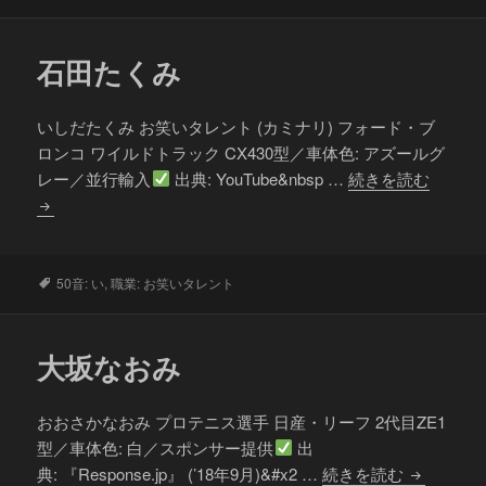
グ
石田たくみ
いしだたくみ お笑いタレント (カミナリ) フォード・ブ
ロンコ ワイルドトラック CX430型／車体色: アズールグ
石
レー／並行輸入
出典: YouTube&nbsp …
続きを読む
田
た
く
み
タ
50音: い
,
職業: お笑いタレント
グ
大坂なおみ
おおさかなおみ プロテニス選手 日産・リーフ 2代目ZE1
型／車体色: 白／スポンサー提供
出
大
典: 『Response.jp』 (’18年9月)&#x2 …
続きを読む