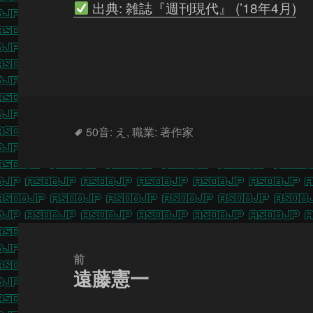
出典: 雑誌『週刊現代』 (’18年4月)
タ
50音: え
,
職業: 著作家
グ
投
稿
前
遠藤憲一
ナ
前
ビ
の