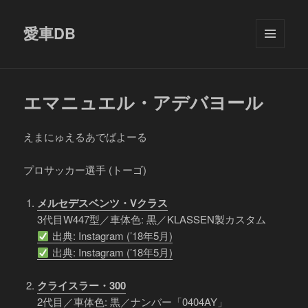
愛車DB
メニュ
ーとウ
ィジェ
ット
エマニュエル・アデバヨール
えまにゅえるあでばよーる
プロサッカー選手 (トーゴ)
メルセデスベンツ・Vクラス
3代目W447型／車体色: 黒／KLASSEN製カスタム
出典: Instagram (’18年5月)
出典: Instagram (’18年5月)
クライスラー・300
2代目／車体色: 黒／ナンバー「0404AY」