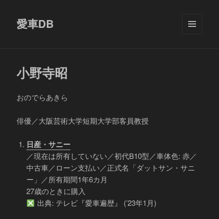
愛車DB
メニュ
ーとウ
ィジェ
ット
小野寺昭
おのでらあきら
俳優／大阪芸術大学短期大学部客員教授
日産・サニー
／現在は所有していない／初代B10型／車体色: 赤／
中古車／ローン支払い／正式名「ダットサン・サニ
ー」／所有期間1年6カ月
27歳のときに購入
出典: テレビ『愛車遍歴』 (’23年1月)