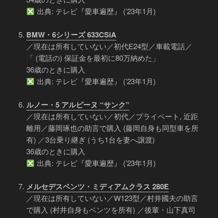
出典: テレビ『愛車遍歴』 (’23年1月)
BMW・6シリーズ 633CSiA
／現在は所有していない／初代E24型／車載電話／
「 (電話の) 保証金を最初に80万納めた」
36歳のときに購入
出典: テレビ『愛車遍歴』 (’23年1月)
ルノー・5 アルピーヌ “サンク”
／現在は所有していない／初代／プライベート, 近距
離用／藤岡琢也の助言で購入 (藤岡自身も同型車を所
有) ／3台乗り継ぎ (うち1台を妻へ譲渡)
36歳のときに購入
出典: テレビ『愛車遍歴』 (’23年1月)
メルセデスベンツ・ミディアムクラス 280E
／現在は所有していない／W123型／村井國夫の助言
で購入 (村井自身もベンツを所有) ／後輩・山下真司