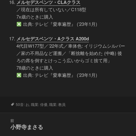
メルセデスベンツ・CLAクラス
／現在は所有していない／C118型
7x歳のときに購入
出典: テレビ『愛車遍歴』 (’23年1月)
メルセデスベンツ・Aクラス A200d
4代目W177型／’22年式／車体色: イリジウムシルバー
／家の不用品など運搬／「断捨離を始めた (中略) 後
ろの席を倒すとけっこう広いからゴミ捨て用」
78歳のときに購入
出典: テレビ『愛車遍歴』 (’23年1月)
タ
50音: お
,
職業: 俳優
,
職業: 教員
グ
投
前
稿
小野寺まさる
前
ナ
の