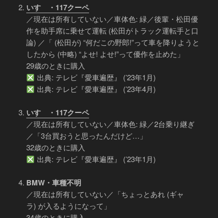
いすゞ・117クーペ
／現在は所有していない／車体色: 緑／後輩・松田優
作を助手席に乗せて運転 (松田がトラック運転手と口
論) ／「 (松田が) “何だこの野郎!”って車を降りようと
したから (中略) “よせ! よせ!”って優作を止めた」
29歳のときに購入
出典: テレビ『愛車遍歴』 (’23年1月)
出典: テレビ『愛車遍歴』 (’23年4月)
いすゞ・117クーペ
／現在は所有していない／車体色: 緑／2台乗り継ぎ
／「3台買おうと思ったんだけど…」
32歳のときに購入
出典: テレビ『愛車遍歴』 (’23年1月)
BMW・車種不明
／現在は所有していない／「ちょっとあれ (ギャ
ラ) が入るようになって」
34歳のときに購入