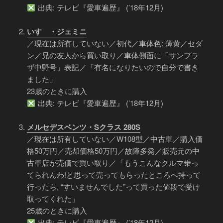
出典: テレビ『愛車遍歴』 (’18年12月)
いすゞ・ジェミニ
／現在は所有していない／初代／車体色: 薄黄／セダ
ン／兄の友人から買い取り／車体側面に「サンプラ
ザ中野号」表記／「有名になりたいので自分で書き
ました」
23歳のときに購入
出典: テレビ『愛車遍歴』 (’18年12月)
メルセデスベンツ・Sクラス 280S
／現在は所有していない／W108型／中古車／購入価
格50万円／売却価格50万円／故障多発／販売元の中
古車店が売価で買い取り／「もうこんなクルマ乗っ
てられんわ!と思って売ってもらったところへ持って
行ったら, “すいませんでした”って買った値段で受け
取ってくれた」
25歳のときに購入
出典: テレビ『愛車遍歴』 (’18年12月)