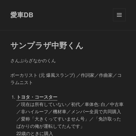
愛車DB
メニュ
ーとウ
ィジェ
ット
サンプラザ中野くん
さんぷらざなかのくん
ボーカリスト (元 爆風スランプ) ／作詞家／作曲家／コ
ラムニスト
トヨタ・コースター
／現在は所有していない／初代／車体色: 白／中古車
／非ハイルーフ／機材車／メンバー全員で共同購入
／愛称「大きくってすいません号」／「免許取った
ばかりの俺が運転してたんです」
22歳のときに購入