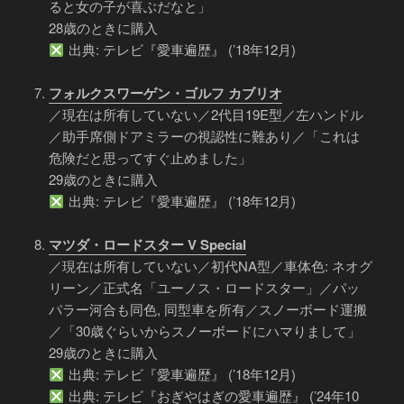
ると女の子が喜ぶだなと」
28歳のときに購入
出典: テレビ『愛車遍歴』 (’18年12月)
フォルクスワーゲン・ゴルフ カブリオ
／現在は所有していない／2代目19E型／左ハンドル
／助手席側ドアミラーの視認性に難あり／「これは
危険だと思ってすぐ止めました」
29歳のときに購入
出典: テレビ『愛車遍歴』 (’18年12月)
マツダ・ロードスター V Special
／現在は所有していない／初代NA型／車体色: ネオグ
リーン／正式名「ユーノス・ロードスター」／パッ
パラー河合も同色, 同型車を所有／スノーボード運搬
／「30歳ぐらいからスノーボードにハマりまして」
29歳のときに購入
出典: テレビ『愛車遍歴』 (’18年12月)
出典: テレビ『おぎやはぎの愛車遍歴』 (’24年10