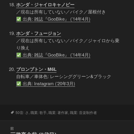
ホンダ・ジャイロキャノピー
／現在は所有していない／バイク／屋根付き
出典: 雑誌『GooBike』 (’14年4月)
ホンダ・フュージョン
／現在は所有していない／バイク／ジャイロから乗
り換え
出典: 雑誌『GooBike』 (’14年4月)
ブロンプトン・M6L
自転車／車体色: レーシンググリーン&ブラック
出典: Instagram (’20年3月)
タ
50音: さ
,
職業: 歌手
,
職業: 著作家
,
職業: 音楽制作者
グ
投
前
稿