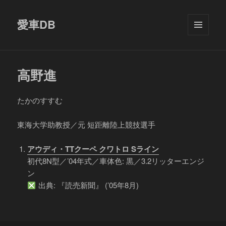
愛車DB
メニュ
ーとウ
ィジェ
ット
高野進
たかのすすむ
東海大学助教授／元 短距離陸上競技選手
アウディ・TTクーペ クワトロ Sライン
初代8N型／’04年式／車体色: 黒／3.2リッターエンジ
ン
出典: 『読売新聞』 (’05年8月)