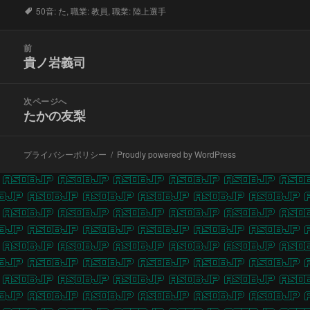
タ
50音: た
,
職業: 教員
,
職業: 陸上選手
グ
投
前
稿
貴ノ岩義司
前
ナ
の
ビ
投
次ページへ
ゲ
稿:
たかの友梨
次
ー
の
シ
投
ョ
プライバシーポリシー
Proudly powered by WordPress
稿:
ン