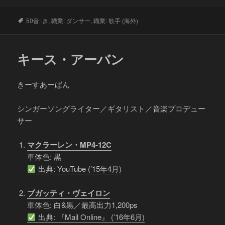
タ
50音: き
,
職業: ダンサー
,
職業: 歌手 (海外)
グ
キース・アーバン
きーすあーばん
シンガーソングライター／ギタリスト／音楽プロデュー
サー
マクラーレン・MP4-12C
車体色: 黒
出典: YouTube (’15年4月)
ブガッティ・ヴェイロン
車体色: 白&黒／最高出力1,200ps
出典: 『Mail Online』 (’16年6月)