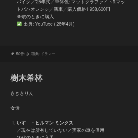
バイク／’25年式／車体色: マットグラファイト&マッ
トバハオレンジ／新車／購入価格1,938,600円
49歳のときに購入
出典: YouTube (’26年4月)
タ
50音: き
,
職業: ドラマー
グ
樹木希林
きききりん
女優
いすゞ・ヒルマン ミンクス
／現在は所有していない／実家の車を借用
10代のときに入手