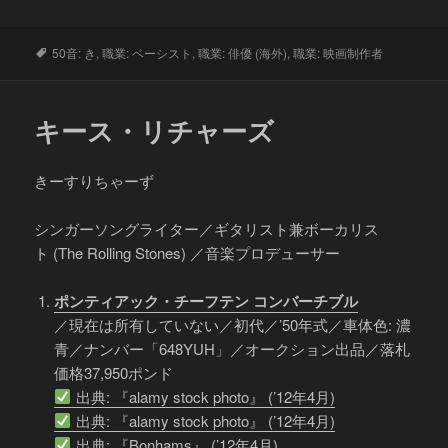
タ
50音: き
,
職業: ベーシスト
,
職業: 俳優 (海外)
,
職業: 映画制作者
グ
キース・リチャーズ
きーすりちゃーず
シンガーソングライター／ギタリスト兼ボーカリス
ト (The Rolling Stones) ／音楽プロデューサー
ポンティアック・チーフテン コンバーチブル
／現在は所有していない／初代／’50年式／車体色: 濃
青／ナンバー「648YUH」／オークション出品／落札
価格37,950ポンド
出典: 『alamy stock photo』 (’12年4月)
出典: 『alamy stock photo』 (’12年4月)
出典: 『Bonhams』 (’12年4月)