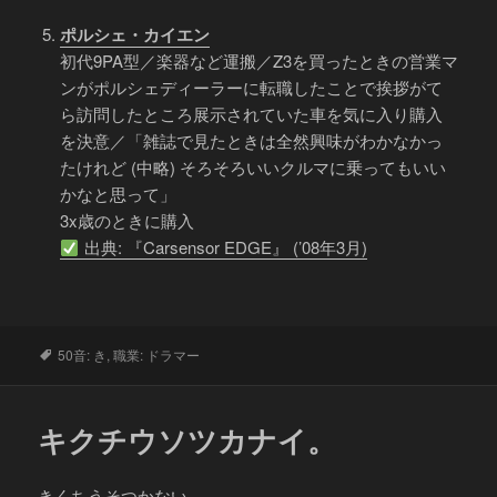
ポルシェ・カイエン
初代9PA型／楽器など運搬／Z3を買ったときの営業マ
ンがポルシェディーラーに転職したことで挨拶がて
ら訪問したところ展示されていた車を気に入り購入
を決意／「雑誌で見たときは全然興味がわかなかっ
たけれど (中略) そろそろいいクルマに乗ってもいい
かなと思って」
3x歳のときに購入
出典: 『Carsensor EDGE』 (’08年3月)
タ
50音: き
,
職業: ドラマー
グ
キクチウソツカナイ。
きくちうそつかない