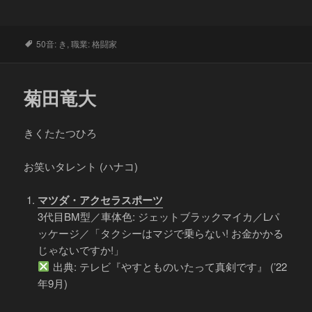
タ
50音: き
,
職業: 格闘家
グ
菊田竜大
きくたたつひろ
お笑いタレント (ハナコ)
マツダ・アクセラスポーツ
3代目BM型／車体色: ジェットブラックマイカ／Lパ
ッケージ／「タクシーはマジで乗らない! お金かかる
じゃないですか!」
出典: テレビ『やすとものいたって真剣です』 (’22
年9月)