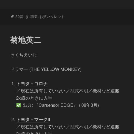
タ
50音: き
,
職業: お笑いタレント
グ
菊地英二
きくちえいじ
ドラマー (THE YELLOW MONKEY)
トヨタ・コロナ
／現在は所有していない／型式不明／機材など運搬
2x歳のときに入手
出典: 『Carsensor EDGE』 (’08年3月)
トヨタ・マークII
／現在は所有していない／型式不明／機材など運搬
2x歳のときに入手