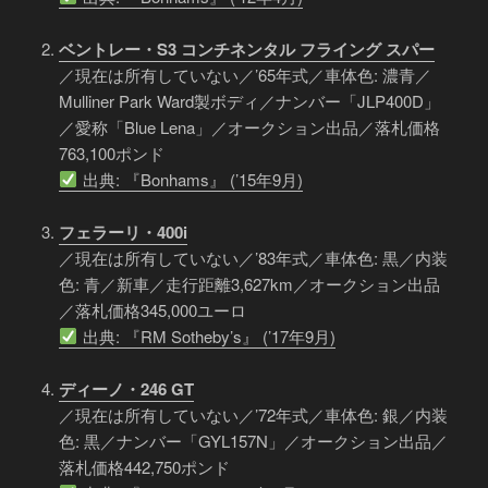
ベントレー・S3 コンチネンタル フライング スパー
／現在は所有していない／’65年式／車体色: 濃青／
Mulliner Park Ward製ボディ／ナンバー「JLP400D」
／愛称「Blue Lena」／オークション出品／落札価格
763,100ポンド
出典: 『Bonhams』 (’15年9月)
フェラーリ・400i
／現在は所有していない／’83年式／車体色: 黒／内装
色: 青／新車／走行距離3,627km／オークション出品
／落札価格345,000ユーロ
出典: 『RM Sotheby’s』 (’17年9月)
ディーノ・246 GT
／現在は所有していない／’72年式／車体色: 銀／内装
色: 黒／ナンバー「GYL157N」／オークション出品／
落札価格442,750ポンド