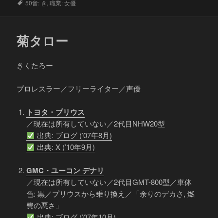
タ
50音: き
,
職業: 女優
グ
菊タロー
きくたろー
プロレスラー／フリーライター／声優
トヨタ・プリウス
／現在は所有していない／2代目NHW20型
出典: ブログ (’07年8月)
出典: X (’10年9月)
GMC・ユーコン デナリ
／現在は所有していない／2代目GMT-800型／車体
色: 黒／プリウスから乗り換え／「余りのデカさ, 燃
費の悪さ」
出典: ブログ (’07年10月)