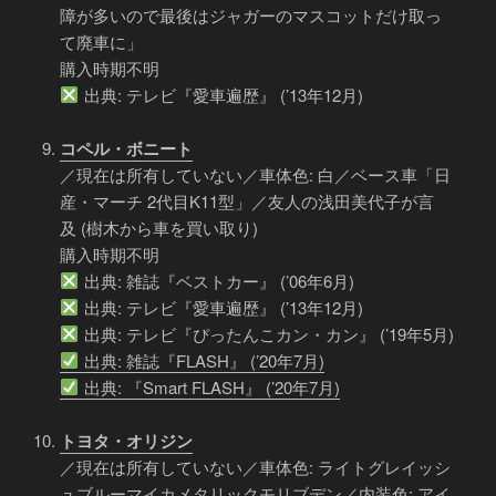
障が多いので最後はジャガーのマスコットだけ取っ
て廃車に」
購入時期不明
出典: テレビ『愛車遍歴』 (’13年12月)
コペル・ボニート
／現在は所有していない／車体色: 白／ベース車「日
産・マーチ 2代目K11型」／友人の浅田美代子が言
及 (樹木から車を買い取り)
購入時期不明
出典: 雑誌『ベストカー』 (’06年6月)
出典: テレビ『愛車遍歴』 (’13年12月)
出典: テレビ『ぴったんこカン・カン』 (’19年5月)
出典: 雑誌『FLASH』 (’20年7月)
出典: 『Smart FLASH』 (’20年7月)
トヨタ・オリジン
／現在は所有していない／車体色: ライトグレイッシ
ュブルーマイカメタリックモリブデン／内装色: アイ