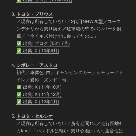
トヨタ・プリウス
／現在は所有していない／2代目NHW20型／ユーコ
ンデナリから乗り換え／駐車場の壁でバンパーを損
傷／「全くキズ付けずに乗ってたのに」
出典: ブログ (’08年7月)
出典: X (’10年9月)
シボレー・アストロ
初代／車体色: 白／キャンピングカー／シャワー／ト
イレ／愛称「ズンドコ号」
出典: X (’11年10月)
出典: X (’11年12月)
出典: X (’12年1月)
トヨタ・セルシオ
／現在は所有していない／所有期間1年／走行距離4
万km／「ハンドルは軽い, 乗り心地はいい, 遮音性は