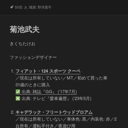
タ
50音: き
,
職業: 野球選手
グ
菊池武夫
きくちたけお
ファッションデザイナー
フィアット・124 スポーツ クーペ
／現在は所有していない／MT／初めて買った車
31歳のときに購入
出典: 雑誌『GG』 (’17年7月)
出典: テレビ『愛車遍歴』 (’23年5月)
キャデラック・フリートウッドブロアム
／現在は所有していない／車体色: 黒／内装色: 赤／2
台所有／運転手付き／夜遊び用