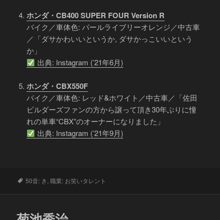
ホンダ・CB400 SUPER FOUR Version R
バイク／車体色: パールライブリーオレンジ／中古車
／「ダサかわいいというか, ダサかっこいいという
か」
出典: Instagram (’21年6月)
ホンダ・CBX550F
バイク／車体色: レッド&ホワイト／中古車／「佐田
ビルダーズファンの方から譲って頂き30年ぶりに憧
れの単車“CBX”のオーナーになりました」
出典: Instagram (’21年9月)
タ
50音: き
,
職業: お笑いタレント
グ
菊池秀治