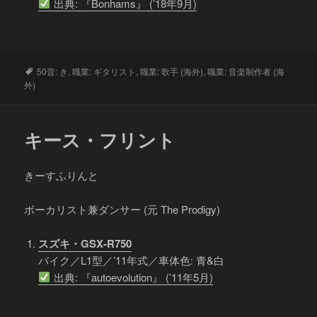
出典: 『Bonhams』 (’18年9月)
タ
50音: き
,
職業: ギタリスト
,
職業: 歌手 (海外)
,
職業: 音楽制作者 (海
グ
外)
キース・フリント
きーすふりんと
ボーカリスト兼ダンサー (元 The Prodigy)
スズキ・GSX-R750
バイク／L1型／’11年式／車体色: 青&白
出典: 『autoevolution』 (’11年5月)