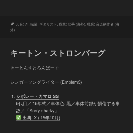
タ
50音: き
,
職業: ギタリスト
,
職業: 歌手 (海外)
,
職業: 音楽制作者 (海
グ
外)
キートン・ストロンバーグ
きーとんすとろんばーぐ
シンガーソングライター (Emblem3)
シボレー・カマロ SS
5代目／’15年式／車体色: 黒／車体前部が損傷する事
故／「Sorry sharky」
出典: X (’15年10月)