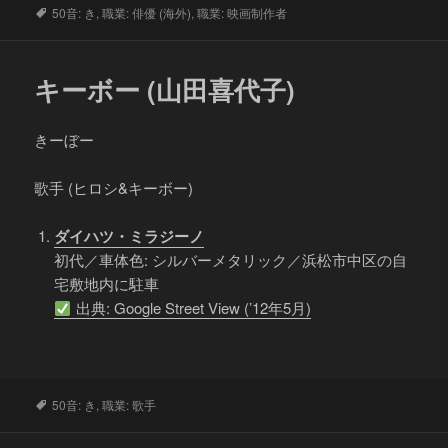
タ
50音: き
,
職業: 俳優 (海外)
,
職業: 映画制作者
グ
キーボー (山田喜代子)
きーぼー
歌手 (ヒロシ&キーボー)
ダイハツ・ミラジーノ
初代／車体色: シルバーメタリック／浜松市中区の自
宅敷地内に駐車
出典: Google Street View (’12年5月)
タ
50音: き
,
職業: 歌手
グ