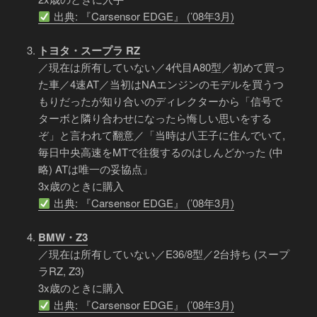
出典: 『Carsensor EDGE』 (’08年3月)
トヨタ・スープラ RZ
／現在は所有していない／4代目A80型／初めて買っ
た車／4速AT／当初はNAエンジンのモデルを買うつ
もりだったが知り合いのディレクターから「信号で
ターボと隣り合わせになったら悔しい思いをする
ぞ」と言われて翻意／「当時は八王子に住んでいて,
毎日中央高速をMTで往復するのはしんどかった (中
略) ATは唯一の妥協点」
3x歳のときに購入
出典: 『Carsensor EDGE』 (’08年3月)
BMW・Z3
／現在は所有していない／E36/8型／2台持ち (スープ
ラRZ, Z3)
3x歳のときに購入
出典: 『Carsensor EDGE』 (’08年3月)