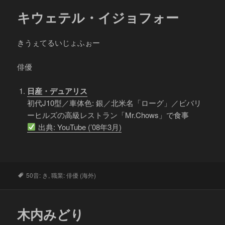
キウェテル・イジョフォー
きうぇてるいじょふぉー
俳優
日産・デュアリス
初代J10型／車体色: 銀／北米名「ローグ」／ビバリ
ーヒルズの高級レストラン「Mr.Chows」で食事
出典: YouTube (’08年3月)
タ
50音: き
,
職業: 俳優 (海外)
グ
木内みどり