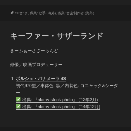
タ
50音: き
,
職業: 歌手 (海外)
,
職業: 音楽制作者 (海外)
グ
キーファー・サザーランド
きーふぁーさざーらんど
俳優／映画プロデューサー
ポルシェ・パナメーラ 4S
初代970型／車体色: 黒／内装色: コニャック&シーダ
ー
出典: 『alamy stock photo』 (’12年2月)
出典: 『alamy stock photo』 (’14年12月)