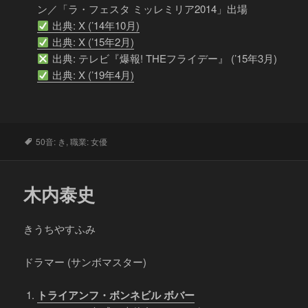
ン／「ラ・フェスタ ミッレミリア2014」出場
出典: X (’14年10月)
出典: X (’15年2月)
出典: テレビ『爆報! THEフライデー』 (’15年3月)
出典: X (’19年4月)
タ
50音: き
,
職業: 女優
グ
木内泰史
きうちやすふみ
ドラマー (サンボマスター)
トライアンフ・ボンネビル ボバー