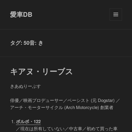
愛車DB
メニュ
ーとウ
ィジェ
ット
50音: き
タグ:
キアヌ・リーブス
きあぬりーぶす
俳優／映画プロデューサー／ベーシスト (元 Dogstar) ／
アーチ・モーターサイクル (Arch Motorcycle) 創業者
ボルボ・122
／現在は所有していない／中古車／初めて買った車