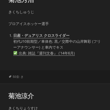
きくちしゅうじ
プロアイスホッケー選手
日産・デュアリス クロスライダー
初代J10前期型／車体色: 黒／交際中の山岸舞彩 (フリ
ーアナウンサー) と車内でキス
出典: 雑誌『週刊文春』 (’14年6月)
タ
50音: き
グ
菊池涼介
きくちりょうすけ