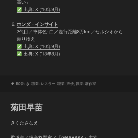
高い」
出典: X (’10年9月)
ホンダ・インサイト
2代目／車体色: 白／走行距離8万km／セルシオから
乗り換え
出典: X (’10年9月)
出典: X (’13年8月)
タ
50音: き
,
職業: レスラー
,
職業: 声優
,
職業: 著作家
グ
菊田早苗
きくたさなえ
柔道家／総合格闘家／「GRABAKA」主宰